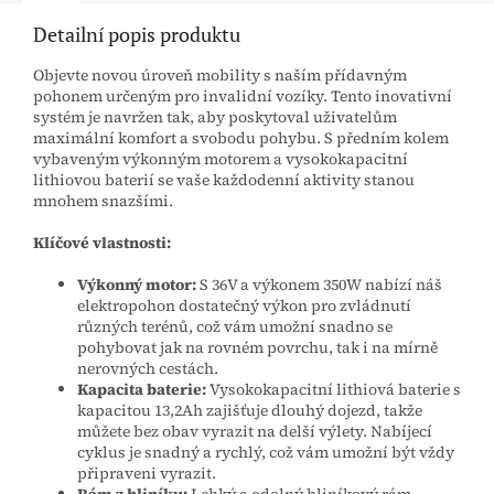
Detailní popis produktu
Objevte novou úroveň mobility s naším přídavným
pohonem určeným pro invalidní vozíky. Tento inovativní
systém je navržen tak, aby poskytoval uživatelům
maximální komfort a svobodu pohybu. S předním kolem
vybaveným výkonným motorem a vysokokapacitní
lithiovou baterií se vaše každodenní aktivity stanou
mnohem snazšími.
Klíčové vlastnosti:
Výkonný motor:
S 36V a výkonem 350W nabízí náš
elektropohon dostatečný výkon pro zvládnutí
různých terénů, což vám umožní snadno se
pohybovat jak na rovném povrchu, tak i na mírně
nerovných cestách.
Kapacita baterie:
Vysokokapacitní lithiová baterie s
kapacitou 13,2Ah zajišťuje dlouhý dojezd, takže
můžete bez obav vyrazit na delší výlety. Nabíjecí
cyklus je snadný a rychlý, což vám umožní být vždy
připraveni vyrazit.