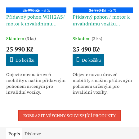
26 990 Kč
–3 %
26 990 Kč
–5 %
Přídavný pohon WH12AS/
Přídavný pohon / motor k
motor k invalidnímu
invalidnímu vozíku
vozíku 500W/12,8Ah
350W/13,2Ah
Skladem
(3 ks)
Skladem
(2 ks)
25 990 Kč
25 490 Kč
Do košíku
Do košíku
Objevte novou úroveň
Objevte novou úroveň
mobility s naším přídavným
mobility s naším přídavným
pohonem určeným pro
pohonem určeným pro
invalidní vozíky.
invalidní vozíky.
ZOBRAZIT VŠECHNY SOUVISEJÍCÍ PRODUKTY
Popis
Diskuze