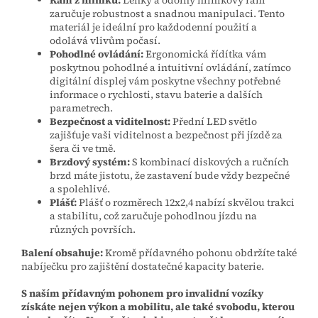
Rám z hliníku:
Lehký a odolný hliníkový rám
zaručuje robustnost a snadnou manipulaci. Tento
materiál je ideální pro každodenní použití a
odolává vlivům počasí.
Pohodlné ovládání:
Ergonomická řídítka vám
poskytnou pohodlné a intuitivní ovládání, zatímco
digitální displej vám poskytne všechny potřebné
informace o rychlosti, stavu baterie a dalších
parametrech.
Bezpečnost a viditelnost:
Přední LED světlo
zajišťuje vaši viditelnost a bezpečnost při jízdě za
šera či ve tmě.
Brzdový systém:
S kombinací diskových a ručních
brzd máte jistotu, že zastavení bude vždy bezpečné
a spolehlivé.
Plášť:
Plášť o rozměrech 12x2,4 nabízí skvělou trakci
a stabilitu, což zaručuje pohodlnou jízdu na
různých površích.
Balení obsahuje:
Kromě přídavného pohonu obdržíte také
nabíječku pro zajištění dostatečné kapacity baterie.
S naším přídavným pohonem pro invalidní vozíky
získáte nejen výkon a mobilitu, ale také svobodu, kterou