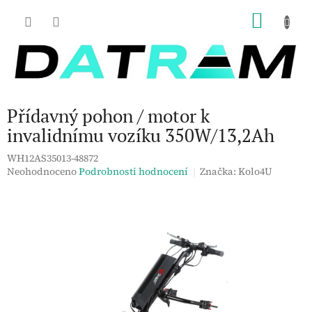
Přejít
NÁKU
na
obsah
KOŠÍK
Přídavný pohon / motor k
invalidnímu vozíku 350W/13,2Ah
WH12AS35013-48872
Průměrné
Neohodnoceno
Podrobnosti hodnocení
Značka:
Kolo4U
hodnocení
produktu
je
0,0
z
5
hvězdiček.