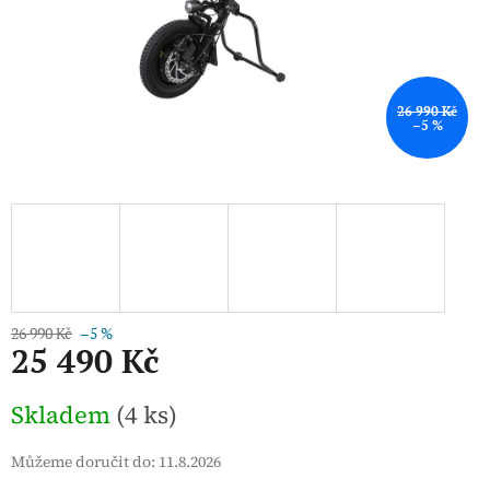
26 990 Kč
–5 %
26 990 Kč
–5 %
25 490 Kč
Měrná
Skladem
(4 ks)
cena:
Můžeme doručit do:
11.8.2026