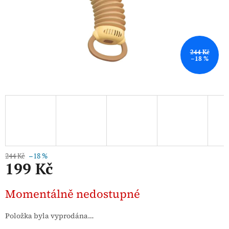
244 Kč
–18 %
244 Kč
–18 %
199 Kč
Měrná
Momentálně nedostupné
cena:
Položka byla vyprodána…