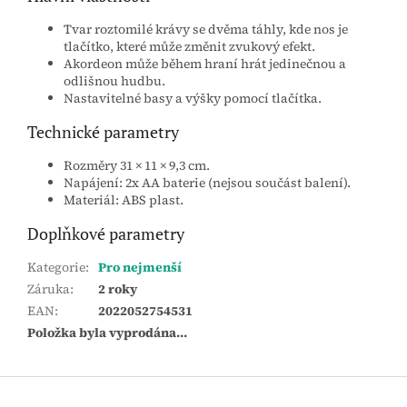
Tvar roztomilé krávy se dvěma táhly, kde nos je
tlačítko, které může změnit zvukový efekt.
Akordeon může během hraní hrát jedinečnou a
odlišnou hudbu.
Nastavitelné basy a výšky pomocí tlačítka.
Technické parametry
Rozměry 31 × 11 × 9,3 cm.
Napájení: 2x AA baterie (nejsou součást balení).
Materiál: ABS plast.
Doplňkové parametry
Kategorie
:
Pro nejmenší
Záruka
:
2 roky
EAN
:
2022052754531
Položka byla vyprodána…
Z
á