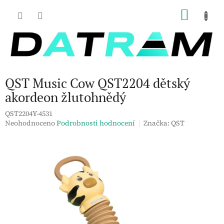
Přejít
NÁKU
na
obsah
KOŠÍK
QST Music Cow QST2204 dětský
akordeon žlutohnědý
QST2204Y-4531
Průměrné
Neohodnoceno
Podrobnosti hodnocení
Značka:
QST
hodnocení
produktu
je
0,0
z
5
hvězdiček.