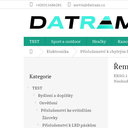
Přejít
+420311686281
servis@datram.cz
na
obsah
TEST
Sport a outdoor
Hračky
Kance
Domů
Elektronika
Příslušenství k chytrým
P
Řemí
o
Přeskočit
s
Kategorie
ERSG-1
kategorie
t
Průměr
Neohod
r
hodnoc
TEST
a
produk
Bydlení a doplňky
n
je
0,0
Osvětlení
n
z
í
Příslušenství ke svítidlům
5
p
Žárovky
hvězdič
a
Příslušenství k LED páskům