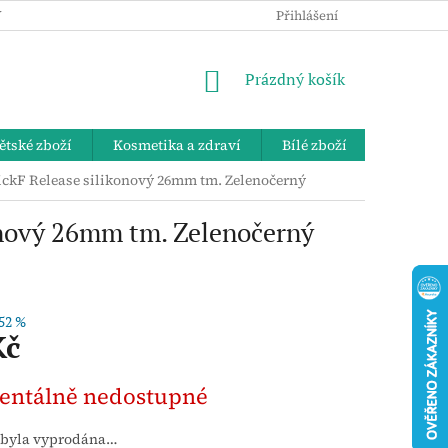
 OSOBNÍCH ÚDAJŮ
KE STAŽENÍ
ZPĚTNÝ ODBĚR VYSLOUŽIL
Přihlášení
NÁKUPNÍ
Prázdný košík
KOŠÍK
ětské zboží
Kosmetika a zdraví
Bílé zboží
Bydlení 
ckF Release silikonový 26mm tm. Zelenočerný
onový 26mm tm. Zelenočerný
52 %
Kč
ntálně nedostupné
 byla vyprodána…