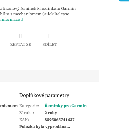
 silikonový řemínek k hodinkám Garmin
bilní s mechanismem Quick Release.
 informace
ZEPTAT SE
SDÍLET
Doplňkové parametry
chanismem
Kategorie
:
Řemínky pro Garmin
Záruka
:
2 roky
EAN
:
8595065741637
Položka byla vyprodána…