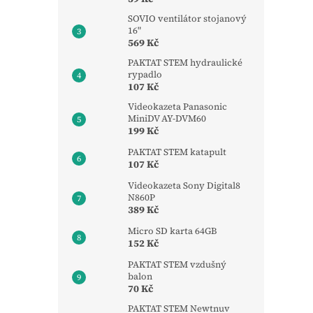
SOVIO ventilátor stojanový
16"
569 Kč
PAKTAT STEM hydraulické
rypadlo
107 Kč
Videokazeta Panasonic
MiniDV AY-DVM60
199 Kč
PAKTAT STEM katapult
107 Kč
Videokazeta Sony Digital8
N860P
389 Kč
Micro SD karta 64GB
152 Kč
PAKTAT STEM vzdušný
balon
70 Kč
PAKTAT STEM Newtnuv