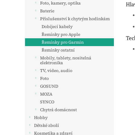
Foto, kamery, optika
Hla
Baterie
Příslušenství k chytrým hodinkám
Dobíjecí kabely
Řemínky pro Apple
Tec
Řemínky pro Garmin
Řemínky ostatní
Mobily, tablety, nositelná
elektronika
TV, video, audio
Foto
GOSUND
MOZA
SYNCO
Chytrá domácnost
Hobby
Dětské zboží
Kosmetika a zdraví