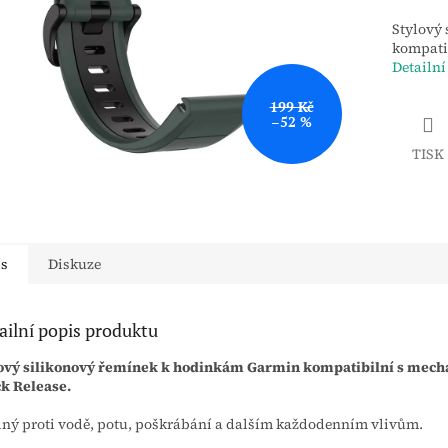
Stylový
kompati
Detailní
199 Kč
–52 %
TISK
is
Diskuze
ailní popis produktu
lový silikonový řemínek k hodinkám Garmin kompatibilní s me
k Release.
ný proti vodě, potu, poškrábání a dalším každodenním vlivům.