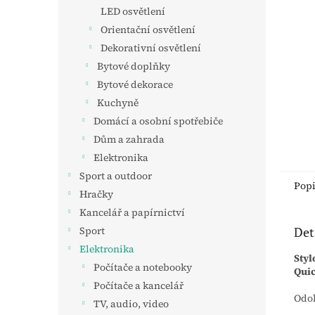
n
LED osvětlení
e
Orientační osvětlení
l
Dekorativní osvětlení
Bytové doplňky
Bytové dekorace
Kuchyně
Domácí a osobní spotřebiče
Dům a zahrada
Elektronika
Sport a outdoor
Pop
Hračky
Kancelář a papírnictví
Det
Sport
Elektronika
Sty
Počítače a notebooky
Quic
Počítače a kancelář
Odol
TV, audio, video