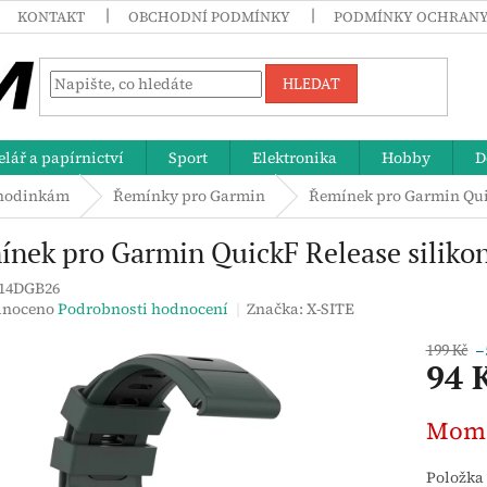
KONTAKT
OBCHODNÍ PODMÍNKY
PODMÍNKY OCHRANY
HLEDAT
lář a papírnictví
Sport
Elektronika
Hobby
D
 hodinkám
Řemínky pro Garmin
Řemínek pro Garmin Qui
nek pro Garmin QuickF Release silik
14DGB26
né
noceno
Podrobnosti hodnocení
Značka:
X-SITE
ení
tu
199 Kč
–
94 
Měrná
Mome
cena:
ek.
Položka