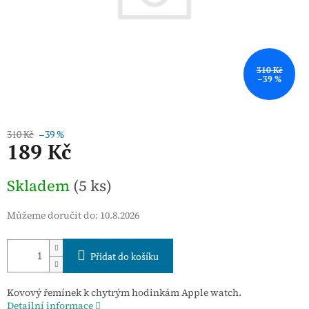
310 Kč
–39 %
310 Kč
–39 %
189 Kč
Měrná
Skladem
(5 ks)
cena:
Můžeme doručit do:
10.8.2026
Přidat do košíku
Kovový řemínek k chytrým hodinkám Apple watch.
Detailní informace