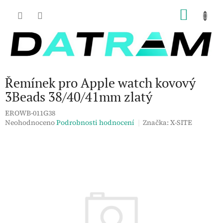
Přejít
NÁKU
na
obsah
KOŠÍK
Řemínek pro Apple watch kovový
3Beads 38/40/41mm zlatý
EROWB-011G38
Průměrné
Neohodnoceno
Podrobnosti hodnocení
Značka:
X-SITE
hodnocení
produktu
je
0,0
z
5
hvězdiček.