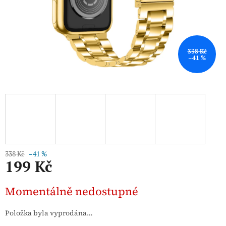
338 Kč
–41 %
338 Kč
–41 %
199 Kč
Měrná
Momentálně nedostupné
cena:
Položka byla vyprodána…