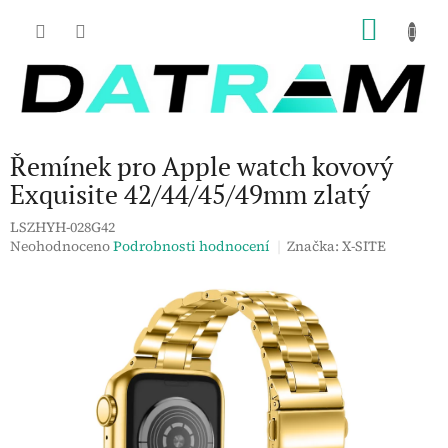
Přejít
NÁKU
na
obsah
KOŠÍK
Řemínek pro Apple watch kovový
Exquisite 42/44/45/49mm zlatý
LSZHYH-028G42
Průměrné
Neohodnoceno
Podrobnosti hodnocení
Značka:
X-SITE
hodnocení
produktu
je
0,0
z
5
hvězdiček.