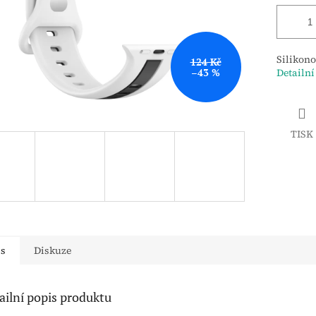
Silikon
124 Kč
–43 %
Detailní
TISK
is
Diskuze
ailní popis produktu