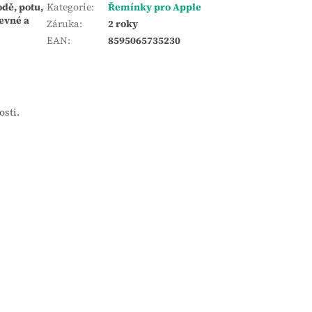
dě, potu,
Kategorie
:
Řemínky pro Apple
evné a
Záruka
:
2 roky
EAN
:
8595065735230
osti.