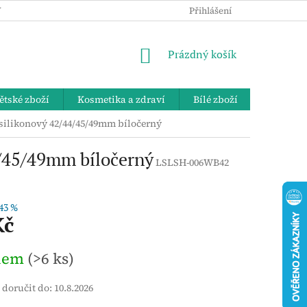
 OSOBNÍCH ÚDAJŮ
KE STAŽENÍ
ZPĚTNÝ ODBĚR VYSLOUŽIL
Přihlášení
NÁKUPNÍ
Prázdný košík
KOŠÍK
ětské zboží
Kosmetika a zdraví
Bílé zboží
Bydlení 
silikonový 42/44/45/49mm bíločerný
/45/49mm bíločerný
LSLSH-006WB42
43 %
Kč
dem
(>6 ks)
doručit do:
10.8.2026