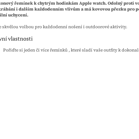
konový řemínek k chytrým hodinkám Apple watch. Odolný proti vo
rábání i dalším každodenním vlivům a má kovovou přezku pro p
ilní uchycení.
 skvělou volbou pro každodenní nošení i outdoorové aktivity.
vní vlastnosti
Pořiďte si jeden či více řemínků , které sladí vaše outfity k dokonal