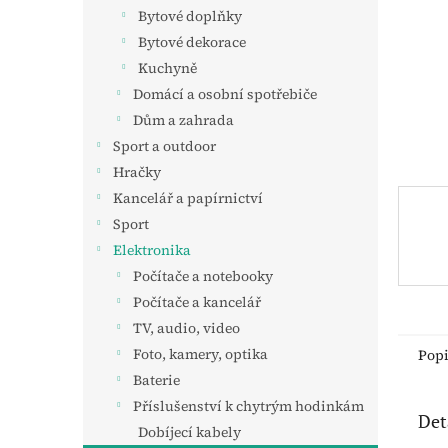
n
Bytové doplňky
e
Bytové dekorace
l
Kuchyně
Domácí a osobní spotřebiče
Dům a zahrada
Sport a outdoor
Hračky
Kancelář a papírnictví
Sport
Elektronika
Počítače a notebooky
Počítače a kancelář
TV, audio, video
Foto, kamery, optika
Pop
Baterie
Příslušenství k chytrým hodinkám
Det
Dobíjecí kabely