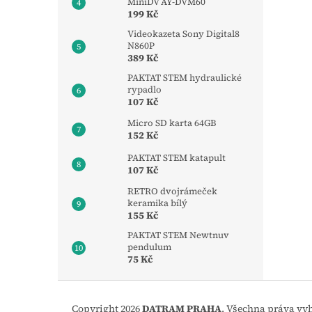
MiniDV AY-DVM60
199 Kč
Videokazeta Sony Digital8
N860P
389 Kč
PAKTAT STEM hydraulické
rypadlo
107 Kč
Micro SD karta 64GB
152 Kč
PAKTAT STEM katapult
107 Kč
RETRO dvojrámeček
keramika bílý
155 Kč
PAKTAT STEM Newtnuv
pendulum
75 Kč
Z
á
Copyright 2026
DATRAM PRAHA
. Všechna práva vy