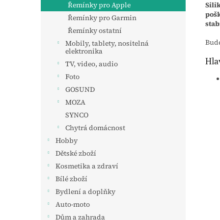
Sili
Řemínky pro Apple
pošk
Řemínky pro Garmin
stab
Řemínky ostatní
Bude
Mobily, tablety, nositelná
elektronika
Hla
TV, video, audio
Foto
GOSUND
MOZA
SYNCO
Chytrá domácnost
Hobby
Dětské zboží
Kosmetika a zdraví
Bílé zboží
Bydlení a doplňky
Auto-moto
Dům a zahrada