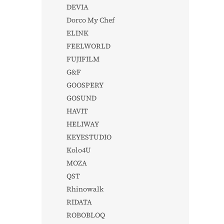
DEVIA
Dorco My Chef
ELINK
FEELWORLD
FUJIFILM
G&F
GOOSPERY
GOSUND
HAVIT
HELIWAY
KEYESTUDIO
Kolo4U
MOZA
QST
Rhinowalk
RIDATA
ROBOBLOQ