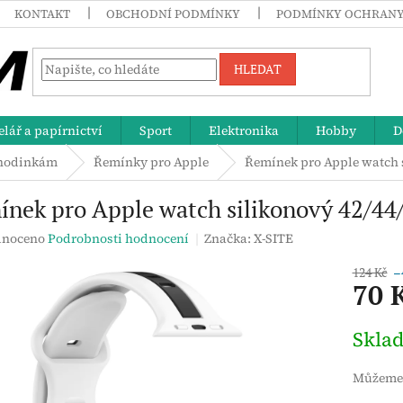
KONTAKT
OBCHODNÍ PODMÍNKY
PODMÍNKY OCHRANY
HLEDAT
lář a papírnictví
Sport
Elektronika
Hobby
D
 hodinkám
Řemínky pro Apple
Řemínek pro Apple watch 
nek pro Apple watch silikonový 42/44
né
noceno
Podrobnosti hodnocení
Značka:
X-SITE
ení
tu
124 Kč
–
70 
Měrná
Skla
cena:
ek.
Můžeme 