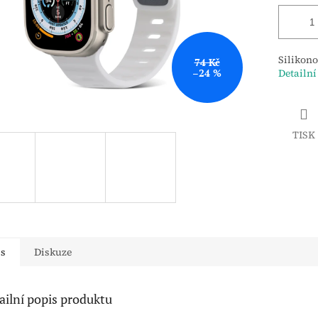
Silikon
74 Kč
–24 %
Detailní
TISK
is
Diskuze
ailní popis produktu