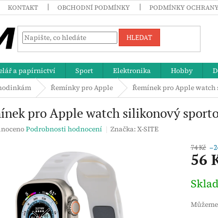
KONTAKT
OBCHODNÍ PODMÍNKY
PODMÍNKY OCHRANY
HLEDAT
lář a papírnictví
Sport
Elektronika
Hobby
D
 hodinkám
Řemínky pro Apple
Řemínek pro Apple watch 
nek pro Apple watch silikonový sport
né
noceno
Podrobnosti hodnocení
Značka:
X-SITE
ení
tu
74 Kč
–2
56 
Měrná
Skla
cena:
ek.
Můžeme 