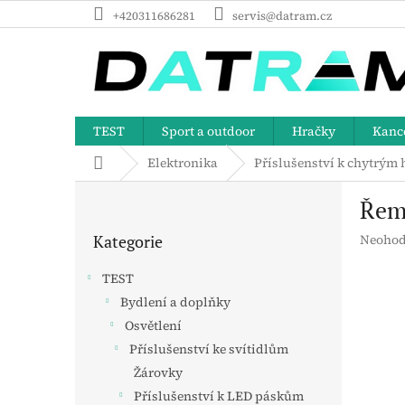
Přejít
+420311686281
servis@datram.cz
na
obsah
TEST
Sport a outdoor
Hračky
Kance
Domů
Elektronika
Příslušenství k chytrým
P
Řemí
o
Přeskočit
s
Průměr
Kategorie
Neohod
kategorie
t
hodnoc
r
produk
TEST
a
je
Bydlení a doplňky
n
0,0
z
Osvětlení
n
5
í
Příslušenství ke svítidlům
hvězdič
p
Žárovky
a
Příslušenství k LED páskům