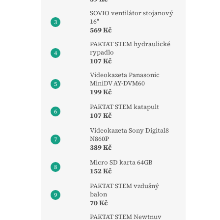
SOVIO ventilátor stojanový
16"
569 Kč
PAKTAT STEM hydraulické
rypadlo
107 Kč
Videokazeta Panasonic
MiniDV AY-DVM60
199 Kč
PAKTAT STEM katapult
107 Kč
Videokazeta Sony Digital8
N860P
389 Kč
Micro SD karta 64GB
152 Kč
PAKTAT STEM vzdušný
balon
70 Kč
PAKTAT STEM Newtnuv