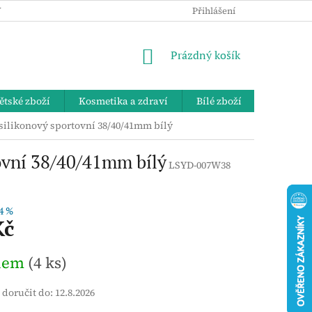
 OSOBNÍCH ÚDAJŮ
KE STAŽENÍ
ZPĚTNÝ ODBĚR VYSLOUŽIL
Přihlášení
NÁKUPNÍ
Prázdný košík
KOŠÍK
ětské zboží
Kosmetika a zdraví
Bílé zboží
Bydlení 
silikonový sportovní 38/40/41mm bílý
ovní 38/40/41mm bílý
LSYD-007W38
4 %
Kč
dem
(4 ks)
doručit do:
12.8.2026