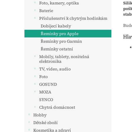
Sili
Foto, kamery, optika
pošk
Baterie
stab
Příslušenství k chytrým hodinkám
Bude
Dobíjecí kabely
Řemínky pro Apple
Hla
Řemínky pro Garmin
Řemínky ostatní
Mobily, tablety, nositelná
elektronika
TV, video, audio
Foto
GOSUND
MOZA
SYNCO
Chytrá domácnost
Hobby
Dětské zboží
Kosmetika a zdraví