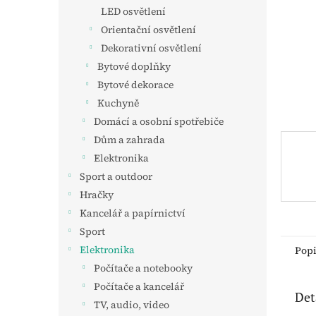
n
LED osvětlení
e
Orientační osvětlení
l
Dekorativní osvětlení
Bytové doplňky
Bytové dekorace
Kuchyně
Domácí a osobní spotřebiče
Dům a zahrada
Elektronika
Sport a outdoor
Hračky
Kancelář a papírnictví
Sport
Elektronika
Pop
Počítače a notebooky
Počítače a kancelář
Det
TV, audio, video