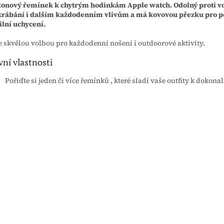
konový řemínek k chytrým hodinkám Apple watch. Odolný proti vo
rábání i dalším každodenním vlivům a má kovovou přezku pro p
ilní uchycení.
 skvělou volbou pro každodenní nošení i outdoorové aktivity.
vní vlastnosti
Pořiďte si jeden či více řemínků , které sladí vaše outfity k dokonal