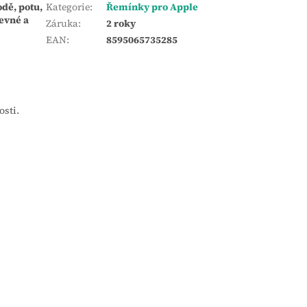
dě, potu,
Kategorie
:
Řemínky pro Apple
evné a
Záruka
:
2 roky
EAN
:
8595065735285
osti.