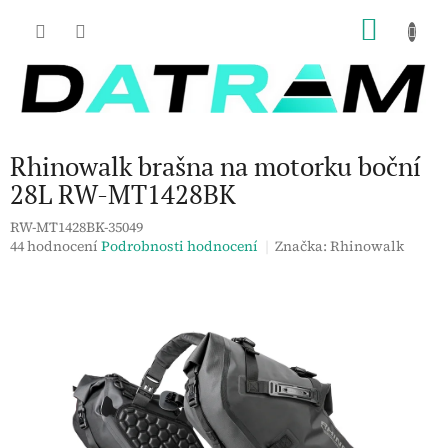
Přejít
NÁKU
na
obsah
KOŠÍK
Rhinowalk brašna na motorku boční
28L RW-MT1428BK
RW-MT1428BK-35049
Průměrné
44 hodnocení
Podrobnosti hodnocení
Značka:
Rhinowalk
hodnocení
produktu
je
3,8
z
5
hvězdiček.