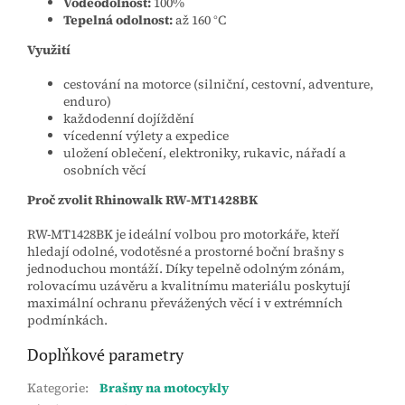
Voděodolnost:
100%
Tepelná odolnost:
až 160 °C
Využití
cestování na motorce (silniční, cestovní, adventure,
enduro)
každodenní dojíždění
vícedenní výlety a expedice
uložení oblečení, elektroniky, rukavic, nářadí a
osobních věcí
Proč zvolit Rhinowalk RW‑MT1428BK
RW‑MT1428BK je ideální volbou pro motorkáře, kteří
hledají odolné, vodotěsné a prostorné boční brašny s
jednoduchou montáží. Díky tepelně odolným zónám,
rolovacímu uzávěru a kvalitnímu materiálu poskytují
maximální ochranu převážených věcí i v extrémních
podmínkách.
Doplňkové parametry
Kategorie
:
Brašny na motocykly