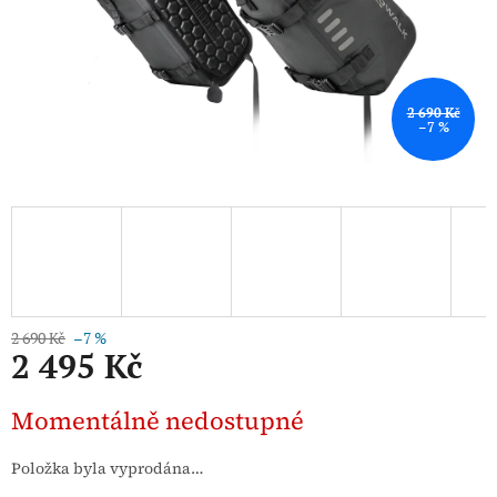
2 690 Kč
–7 %
2 690 Kč
–7 %
2 495 Kč
Měrná
Momentálně nedostupné
cena:
Položka byla vyprodána…