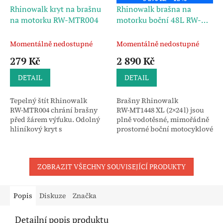
Rhinowalk kryt na brašnu
Rhinowalk brašna na
na motorku RW-MTR004
motorku boční 48L RW-
MT1448 XL
Momentálně nedostupné
Momentálně nedostupné
279 Kč
2 890 Kč
DETAIL
DETAIL
Tepelný štít Rhinowalk
Brašny Rhinowalk
RW‑MTR004 chrání brašny
RW‑MT1448 XL (2×24 l) jsou
před žárem výfuku. Odolný
plně vodotěsné, mimořádně
hliníkový kryt s
prostorné boční motocyklové
univerzálním uchycením,
brašny s rolovacím
ideální pro měkké zavazadla
uzávěrem a tepelně
bez nosičů.
odolnými zónami, ideální
ZOBRAZIT VŠECHNY SOUVISEJÍCÍ PRODUKTY
pro dlouhé cesty...
Popis
Diskuze
Značka
Detailní popis produktu