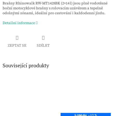
Brašny Rhinowalk RW‑MT1428BK (2×14 l) jsou plně vodotěsné
boční motocyklové brašny s rolovacím uzávěrem a tepelně
odolnými zónami, ideální pro cestování i každodenní jízdu.
Detailní informace
ZEPTAT SE
SDÍLET
Související produkty
3 290 Kč
–12 %