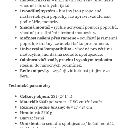
Rolovací uzávěr
– maximální ochrana proti dešti,
vhodné i do silných lijáků.
Dvoudílný systém
– brašny jsou propojené
nastavitelnými popruhy, lze upravit vzdálenost
podle šířky motorky.
Snadná montáž
– rychlé uchycení pomocí popruhů,
vhodné pro silniční i terénní motocykly.
Možnost nošení přes rameno
– součástí je ramenní
popruh, z brašny lze udělat tašku přes rameno.
Univerzální kompatibilita
– vhodné pro většinu
motocyklů, montáž na sedadlo spolujezdce.
Odolnost vůči vodě, prachu i vysokým teplotám
–
ideální do náročných podmínek.
Reflexní prvky
– zvyšují viditelnost při jízdě za
šera.
Technické parametry
Celkový objem:
28 l (2× 14 l)
Materiál:
500D polyester + PVC vnitřní zátěr
Rozměry jedné brašny:
46 × 17 × 24 cm
Hmotnost:
2110 g
Barva:
černá
Umístění:
na sedadlo spolujezdce / boční montáž