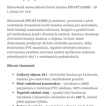
Rhinowalk motocyklová boční brašna RW‑MT1428BK – 28
l, černá (2× 14 l)
Rhinowalk RW‑MT1428BK je moderní, prostorná a plně
vodotěsná dvoudílná boční brašna určená pro motorkáře,
kteří hledají maximální odolnost, bezpečí a praktičnost
při každodenní jízdě i dlouhých cestách. Sestava obsahuje
dvě boční brašny, každou o objemu 14 litrů, které
dohromady poskytují 28 litrů úložného prostoru. Díky
kvalitnímu PVC materiálu, tepelně odolným zónám a
rolovacímu systému zavírání nabízí špičkovou ochranu
převážených věcí i v extrémních podmínkách.
Hlavní vlastnosti
Celkový objem 28 l
– dvě boční brašny po 14 litrech,
ideální pro cestování i každodenní použití.
Plně vodotěsná konstrukce
– vyrobeno z 500D
polyesteru s vnitřním PVC zátěrem, 100% vodotěsné.
Tepelně odolné zóny
– spodní část brašen je
vyrobena z materiálu odolného až do
160 °C
, chrání
před teplem výfuku.