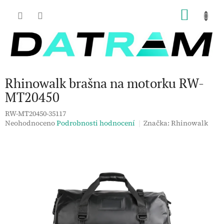
Přejít
NÁKU
na
obsah
KOŠÍK
Rhinowalk brašna na motorku RW-
MT20450
RW-MT20450-35117
Průměrné
Neohodnoceno
Podrobnosti hodnocení
Značka:
Rhinowalk
hodnocení
produktu
je
0,0
z
5
hvězdiček.