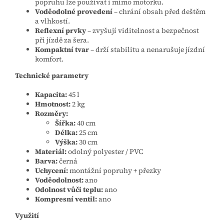
popruhu lze používat i mimo motorku.
Voděodolné provedení
– chrání obsah před deštěm
a vlhkostí.
Reflexní prvky
– zvyšují viditelnost a bezpečnost
při jízdě za šera.
Kompaktní tvar
– drží stabilitu a nenarušuje jízdní
komfort.
Technické parametry
Kapacita:
45 l
Hmotnost:
2 kg
Rozměry:
Šířka:
40 cm
Délka:
25 cm
Výška:
30 cm
Materiál:
odolný polyester / PVC
Barva:
černá
Uchycení:
montážní popruhy + přezky
Voděodolnost:
ano
Odolnost vůči teplu:
ano
Kompresní ventil:
ano
Využití