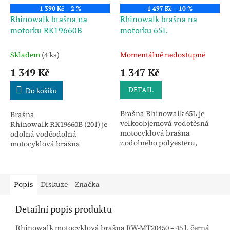
1 390 Kč
–2 %
1 497 Kč
–10 %
Rhinowalk brašna na
Rhinowalk brašna na
motorku RK19660B
motorku 65L
Skladem
(4 ks)
Momentálně nedostupné
1 349 Kč
1 347 Kč
DETAIL
Do košíku
Brašna Rhinowalk 65L je
Brašna
velkoobjemová vodotěsná
Rhinowalk RK19660B (20 l) je
motocyklová brašna
odolná voděodolná
z odolného polyesteru,
motocyklová brašna
vhodná pro dlouhé cesty a
s kompresním ventilem,
expedice. Nabízí snadné
rychlou montáží a možností
balení, pevné uchycení a
nošení přes rameno. Vhodná
pohodlné...
pro cestování i...
Popis
Diskuze
Značka
Detailní popis produktu
Rhinowalk motocyklová brašna RW‑MT20450 – 45 l, černá