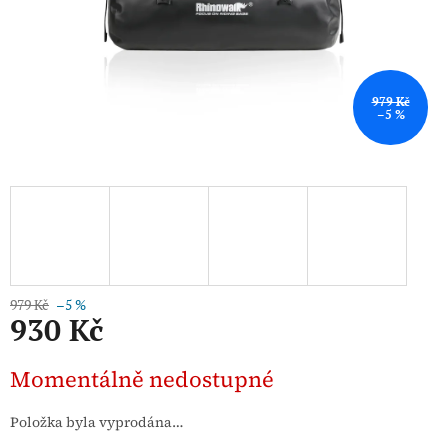
979 Kč
–5 %
979 Kč
–5 %
930 Kč
Měrná
Momentálně nedostupné
cena:
Položka byla vyprodána…