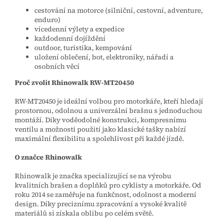
cestování na motorce (silniční, cestovní, adventure,
enduro)
vícedenní výlety a expedice
každodenní dojíždění
outdoor, turistika, kempování
uložení oblečení, bot, elektroniky, nářadí a
osobních věcí
Proč zvolit Rhinowalk RW‑MT20450
RW‑MT20450 je ideální volbou pro motorkáře, kteří hledají
prostornou, odolnou a univerzální brašnu s jednoduchou
montáží. Díky voděodolné konstrukci, kompresnímu
ventilu a možnosti použití jako klasické tašky nabízí
maximální flexibilitu a spolehlivost při každé jízdě.
O značce Rhinowalk
Rhinowalk je značka specializující se na výrobu
kvalitních brašen a doplňků pro cyklisty a motorkáře. Od
roku 2014 se zaměřuje na funkčnost, odolnost a moderní
design. Díky preciznímu zpracování a vysoké kvalitě
materiálů si získala oblibu po celém světě.