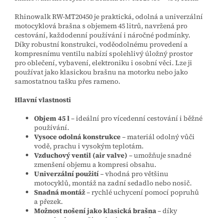
Rhinowalk RW‑MT20450 je praktická, odolná a univerzální
motocyklová brašna s objemem 45 litrů, navržená pro
cestování, každodenní používání i náročné podmínky.
Díky robustní konstrukci, voděodolnému provedení a
kompresnímu ventilu nabízí spolehlivý úložný prostor
pro oblečení, vybavení, elektroniku i osobní věci. Lze ji
používat jako klasickou brašnu na motorku nebo jako
samostatnou tašku přes rameno.
Hlavní vlastnosti
Objem 45 l
– ideální pro vícedenní cestování i běžné
používání.
Vysoce odolná konstrukce
– materiál odolný vůči
vodě, prachu i vysokým teplotám.
Vzduchový ventil (air valve)
– umožňuje snadné
zmenšení objemu a kompresi obsahu.
Univerzální použití
– vhodná pro většinu
motocyklů, montáž na zadní sedadlo nebo nosič.
Snadná montáž
– rychlé uchycení pomocí popruhů
a přezek.
Možnost nošení jako klasická brašna
– díky