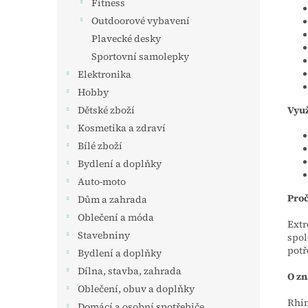
Fitness
Outdoorové vybavení
Plavecké desky
Sportovní samolepky
Elektronika
Hobby
Využ
Dětské zboží
Kosmetika a zdraví
Bílé zboží
Bydlení a doplňky
Auto-moto
Proč
Dům a zahrada
Oblečení a móda
Extr
Stavebniny
spol
potř
Bydlení a doplňky
Dílna, stavba, zahrada
O z
Oblečení, obuv a doplňky
Rhin
Domácí a osobní spotřebiče