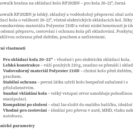
owalk brašna na skládací kolo RF202BN – pro kola 20–22", černá
owalk RF202BN je lehký, skladný a voděodolný přepravní obal urč
dací kola o velikosti 20–22", včetně elektrických skládacích kol. Díky
omokavému materiálu Polyester 210D a velmi nízké hmotnosti je id
odenní přepravu, cestování i ochranu kola při skladování. Poskytu
ehlivou ochranu před deštěm, prachem a nečistotami.
ní vlastnosti
Pro skládací kola 20–22"
– vhodné i pro elektrická skládací kola.
Lehká konstrukce
– váží pouhých 210 g, snadno se přenáší i sklad
Vodovzdorný materiál Polyester 210D
– chrání kolo před deštěm,
prachem.
Stabilní ochrana
– pevná látka udrží kolo bezpečně zabalené i s
příslušenstvím.
Snadné vkládání kola
– velký vstupní otvor umožňuje pohodlnou
manipulaci.
Kompaktní po složení
– obal lze složit do malého balíčku, ideální
Vhodné pro cestování
– ideální pro převoz v autě, MHD, vlaku ne
autobusu.
hnické parametry