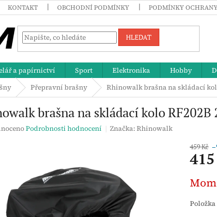
KONTAKT
OBCHODNÍ PODMÍNKY
PODMÍNKY OCHRANY
HLEDAT
lář a papírnictví
Sport
Elektronika
Hobby
D
ašny
Přepravní brašny
Rhinowalk brašna na skládací kol
owalk brašna na skládací kolo RF202B 
né
noceno
Podrobnosti hodnocení
Značka:
Rhinowalk
ení
tu
459 Kč
–
415
Měrná
Mome
cena:
ek.
Položka