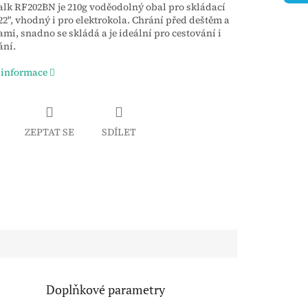
lk RF202BN je 210g voděodolný obal pro skládací
22", vhodný i pro elektrokola. Chrání před deštěm a
ami, snadno se skládá a je ideální pro cestování i
ání.
 informace
ZEPTAT SE
SDÍLET
Doplňkové parametry