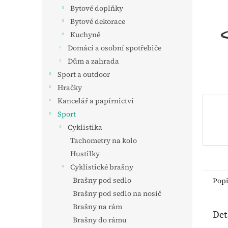
n
Bytové doplňky
e
Bytové dekorace
l
Kuchyně
Domácí a osobní spotřebiče
Dům a zahrada
Sport a outdoor
Hračky
Kancelář a papírnictví
Sport
Cyklistika
Tachometry na kolo
Hustilky
Cyklistické brašny
Brašny pod sedlo
Pop
Brašny pod sedlo na nosič
Brašny na rám
Det
Brašny do rámu