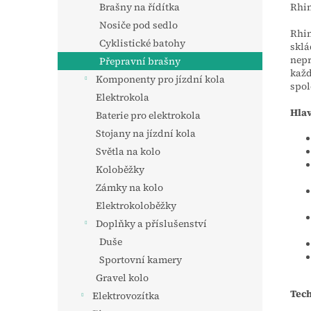
Rhin
Brašny na řídítka
Nosiče pod sedlo
Rhin
Cyklistické batohy
sklá
nepr
Přepravní brašny
každ
Komponenty pro jízdní kola
spol
Elektrokola
Hlav
Baterie pro elektrokola
Stojany na jízdní kola
Světla na kolo
Koloběžky
Zámky na kolo
Elektrokoloběžky
Doplňky a příslušenství
Duše
Sportovní kamery
Gravel kolo
Tec
Elektrovozítka