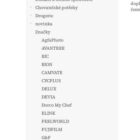
dopl
Chovatelské potřeby
čemu
Drogerie
novinka
Značky
AgfaPhoto
AVANTREE
BIC
BION
CAMVATE
CYCPLUS
DELUX
DEVIA
Dorco My Chef
ELINK
FEELWORLD
FUJIFILM
G&F