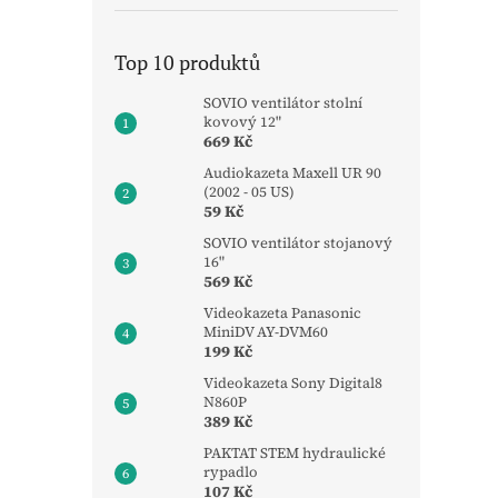
Top 10 produktů
SOVIO ventilátor stolní
kovový 12"
669 Kč
Audiokazeta Maxell UR 90
(2002 - 05 US)
59 Kč
SOVIO ventilátor stojanový
16"
569 Kč
Videokazeta Panasonic
MiniDV AY-DVM60
199 Kč
Videokazeta Sony Digital8
N860P
389 Kč
PAKTAT STEM hydraulické
rypadlo
107 Kč