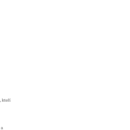
 kteří
 a