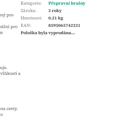
Kategorie
:
Přepravní brašny
Záruka
:
2 roky
ený pro
Hmotnost
:
0.21 kg
EAN
:
8595065742221
eální pro
je
Položka byla vyprodána…
uje.
 vlhkostí a
 na cesty.
bo