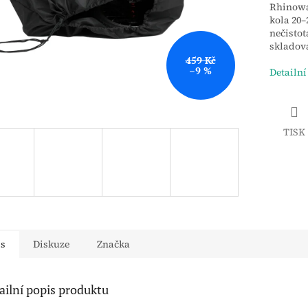
Rhinowa
kola 20–
nečistot
skladov
459 Kč
–9 %
Detailní
TISK
is
Diskuze
Značka
ailní popis produktu