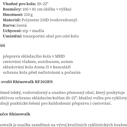
Vhodné pro kola:
20–22"
Rozměry:
105 × 81 cm (délka × výška)
Hmotnost:
210 g
Materiál:
Polyester 210D (vodovzdorný)
Barva:
černá
Uchycení:
zip + madla
Umístění:
transportní obal pro celé kolo
ití
přeprava skládacího kola v MHD
cestování vlakem, autobusem, autem
skladování kola doma či v kanceláři
ochrana kola před nečistotami a počasím
 zvolit Rhinowalk RF202BN
émně lehký, vodovzdorný a snadno přenosný obal, který poskytuje
ehlivou ochranu skládacím kolům 20–22". Ideální volba pro cyklisty,
ebují praktické řešení pro každodenní přepravu i cestování.
načce Rhinowalk
owalk je značka zaměřená na vývoj kvalitních cyklistických brašen