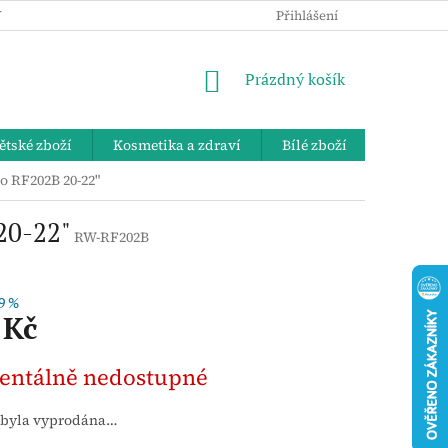
 OSOBNÍCH ÚDAJŮ
KE STAŽENÍ
ZPĚTNÝ ODBĚR VYSLOUŽIL
Přihlášení
NÁKUPNÍ
Prázdný košík
KOŠÍK
ětské zboží
Kosmetika a zdraví
Bílé zboží
Bydlení 
o RF202B 20-22"
20-22"
RW-RF202B
9 %
 Kč
ntálně nedostupné
 byla vyprodána…