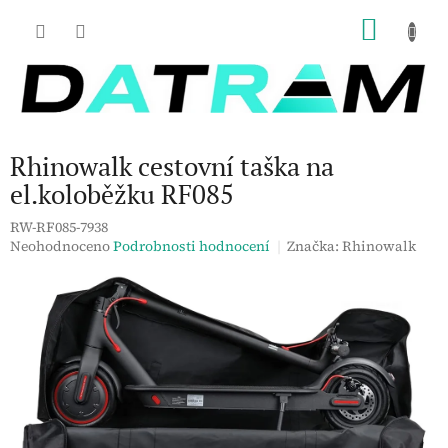
Přejít
NÁKU
na
obsah
KOŠÍK
Rhinowalk cestovní taška na
el.koloběžku RF085
RW-RF085-7938
Průměrné
Neohodnoceno
Podrobnosti hodnocení
Značka:
Rhinowalk
hodnocení
produktu
je
0,0
z
5
hvězdiček.