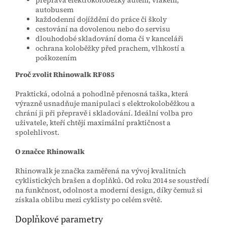
přeprava elektrokoloběžky autem, vlakem,
autobusem
každodenní dojíždění do práce či školy
cestování na dovolenou nebo do servisu
dlouhodobé skladování doma či v kanceláři
ochrana koloběžky před prachem, vlhkostí a
poškozením
Proč zvolit Rhinowalk RF085
Praktická, odolná a pohodlně přenosná taška, která
výrazně usnadňuje manipulaci s elektrokoloběžkou a
chrání ji při přepravě i skladování. Ideální volba pro
uživatele, kteří chtějí maximální praktičnost a
spolehlivost.
O značce Rhinowalk
Rhinowalk je značka zaměřená na vývoj kvalitních
cyklistických brašen a doplňků. Od roku 2014 se soustředí
na funkčnost, odolnost a moderní design, díky čemuž si
získala oblibu mezi cyklisty po celém světě.
Doplňkové parametry