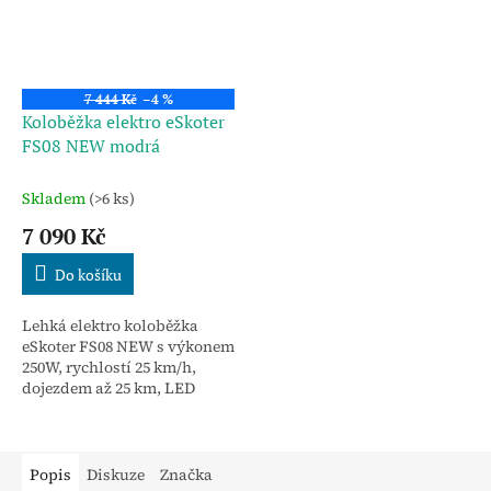
7 444 Kč
–4 %
Koloběžka elektro eSkoter
FS08 NEW modrá
Skladem
(>6 ks)
7 090 Kč
Do košíku
Lehká elektro koloběžka
eSkoter FS08 NEW s výkonem
250W, rychlostí 25 km/h,
dojezdem až 25 km, LED
světly, 8,5" pneumatikami a
skládací konstrukcí. Modré
provedení.
Popis
Diskuze
Značka