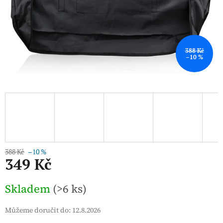
388 Kč
–10 %
388 Kč
–10 %
349 Kč
Měrná
Skladem
(>6 ks)
cena:
Můžeme doručit do:
12.8.2026