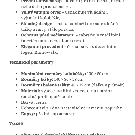
Přední kapsa na zip
– ideální pro nabíječku, nářadí
nebo další příslušenství.
Velký vstupní otvor
– usnadňuje vkládání i
vyjímání koloběžky.
Skladný design
– tašku lze složit do malé úložné
tašky a mít ji stále po ruce.
Ochrana před nečistotami
– zabraňuje znečištění
interiéru auta nebo domácnosti.
Elegantní provedení
– černá barva s decentním
logem Rhinowalk.
Technické parametry
Maximální rozměry koloběžky:
130 × 50 cm
Rozměry tašky:
140 × 80 × 28 cm
Rozměry sbalené tašky:
40 × 19 cm (délka × průměr)
Materiál:
vysoce kvalitní voděodolná tkanina
(odolná proti opotřebení)
Barva:
černá
Uchycení:
zip + dva nastavitelné ramenní popruhy
Kapsy:
přední kapsa na zip
Využití