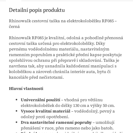
Detailní popis produktu
Rhinowalk cestovní taška na elektrokoloběžku RF085 –
černá
Rhinowalk RF085 je kvalitní, odolná a pohodlně přenosná
cestovní taška určená pro elektrokoloběžky. Díky
pevnému voděodolnému materiálu, nastavitelným
ramenním popruhům a praktické přední kapse poskytuje
spolehlivou ochranu při přepravě i skladování. Taška je
navržena tak, aby usnadnila každodenní manipulaci s
koloběžkou a zároveň chránila interiér auta, bytu či
kanceláře před nečistotami.
Hlavní vlastnosti
Univerzální použití
– vhodná pro většinu
elektrokoloběžek do délky 130 cm a výšky 50 cm.
Vysoce kvalitní materiál
– voděodolný, pevný a
odolný proti opotřebení.
Dva nastavitelné ramenní popruhy
– umožňují
přenášení v ruce, přes rameno nebo jako batoh.