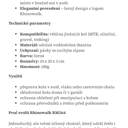
místo v brašně ani v autě.
Elegantní provedení
– černý design s logem
Rhinowalk.
Technické parametry
Kompatibilita:
většina jízdních kol (MTB, silniční,
gravel, treking)
Materiál:
odolná voděodolná tkanina
Uchycení:
pásky se suchým zipem
Barva:
černá
Rozměry:
24 x 20 x 3 cm
Hmotnost:
180g
Využití
přeprava kola v autě, vlaku nebo cestovním obalu
skladování kola doma či v garáži
ochrana oblečení při manipulaci s kolem
ochrana převodníků a řetězu před poškozením
Proč zvolit Rhinowalk RM264
Jednoduchý, ale velmi účinný chránič, který udrží řetěz i