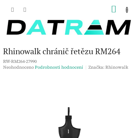
Přejít
NÁKU
na
obsah
KOŠÍK
Rhinowalk chránič řetězu RM264
RW-RM264-27990
Průměrné
Neohodnoceno
Podrobnosti hodnocení
Značka:
Rhinowalk
hodnocení
produktu
je
0,0
z
5
hvězdiček.