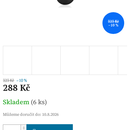
323 Kč
–10 %
323 Kč
–10 %
288 Kč
Měrná
Skladem
(6 ks)
cena:
Můžeme doručit do:
10.8.2026