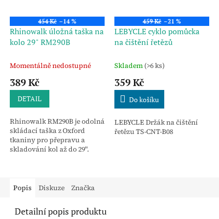
454 Kč
–14 %
459 Kč
–21 %
Rhinowalk úložná taška na
LEBYCLE cyklo pomůcka
kolo 29" RM290B
na čištění řetězů
Momentálně nedostupné
Skladem
(>6 ks)
389 Kč
359 Kč
DETAIL
Do košíku
Rhinowalk RM290B je odolná
LEBYCLE Držák na čištění
skládací taška z Oxford
řetězu TS-CNT-B08
tkaniny pro přepravu a
skladování kol až do 29".
Chrání kolo i interiér, má
pevné švy, vnitřní přihrádku
a nastavitelné popruhy.
Popis
Diskuze
Značka
Detailní popis produktu