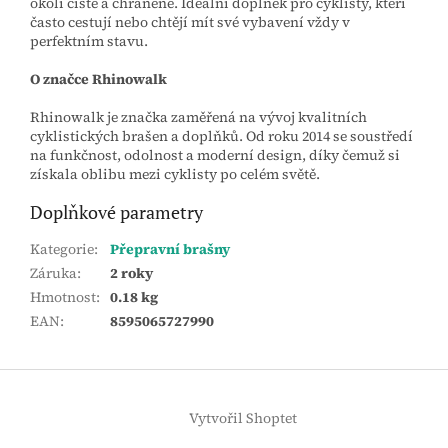
okolí čisté a chráněné. Ideální doplněk pro cyklisty, kteří
často cestují nebo chtějí mít své vybavení vždy v
perfektním stavu.
O značce Rhinowalk
Rhinowalk je značka zaměřená na vývoj kvalitních
cyklistických brašen a doplňků. Od roku 2014 se soustředí
na funkčnost, odolnost a moderní design, díky čemuž si
získala oblibu mezi cyklisty po celém světě.
Doplňkové parametry
Kategorie
:
Přepravní brašny
Záruka
:
2 roky
Hmotnost
:
0.18 kg
EAN
:
8595065727990
Z
á
Vytvořil Shoptet
p
a