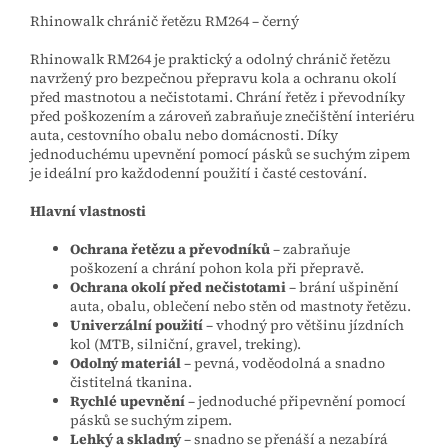
Rhinowalk chránič řetězu RM264 – černý
Rhinowalk RM264 je praktický a odolný chránič řetězu
navržený pro bezpečnou přepravu kola a ochranu okolí
před mastnotou a nečistotami. Chrání řetěz i převodníky
před poškozením a zároveň zabraňuje znečištění interiéru
auta, cestovního obalu nebo domácnosti. Díky
jednoduchému upevnění pomocí pásků se suchým zipem
je ideální pro každodenní použití i časté cestování.
Hlavní vlastnosti
Ochrana řetězu a převodníků
– zabraňuje
poškození a chrání pohon kola při přepravě.
Ochrana okolí před nečistotami
– brání ušpinění
auta, obalu, oblečení nebo stěn od mastnoty řetězu.
Univerzální použití
– vhodný pro většinu jízdních
kol (MTB, silniční, gravel, treking).
Odolný materiál
– pevná, voděodolná a snadno
čistitelná tkanina.
Rychlé upevnění
– jednoduché připevnění pomocí
pásků se suchým zipem.
Lehký a skladný
– snadno se přenáší a nezabírá