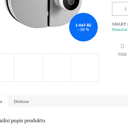
SMART z
1 047 Kč
–10 %
Detailní
TISK
is
Diskuze
ailní popis produktu