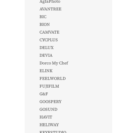
AgfaPhoto
AVANTREE
BIC
BION
CAMVATE
CYCPLUS
DELUX
DEVIA
Dorco My Chef
ELINK
FEELWORLD
FUJIFILM
G&F
GOOSPERY
GOSUND
HAVIT
HELIWAY
KEYESTUDIO