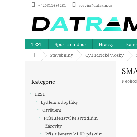
Přejít
+420311686281
servis@datram.cz
na
obsah
TEST
Sport a outdoor
Hračky
Kance
Domů
Stavebniny
Cylindrické vložky
P
SMAR
o
Přeskočit
s
Průměr
Kategorie
Neohod
kategorie
t
hodnoc
r
produk
TEST
a
je
Bydlení a doplňky
n
0,0
z
Osvětlení
n
5
í
Příslušenství ke svítidlům
hvězdič
p
Žárovky
a
Příslušenství k LED páskům