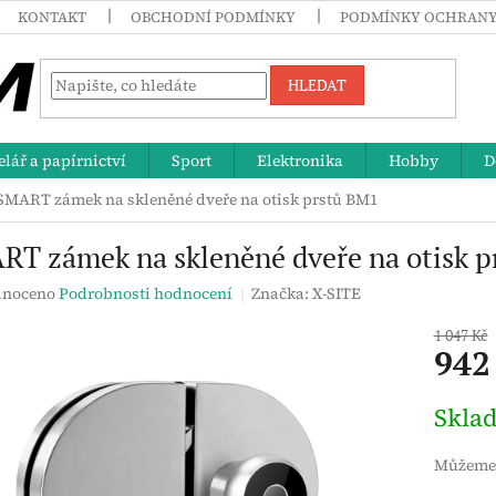
KONTAKT
OBCHODNÍ PODMÍNKY
PODMÍNKY OCHRANY
HLEDAT
lář a papírnictví
Sport
Elektronika
Hobby
D
SMART zámek na skleněné dveře na otisk prstů BM1
T zámek na skleněné dveře na otisk 
né
noceno
Podrobnosti hodnocení
Značka:
X-SITE
ení
tu
1 047 Kč
942
Měrná
Skla
cena:
ek.
Můžeme 