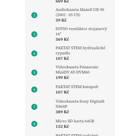
669 Kč
Audiokazeta Maxell UR 90
(2002 - 05 US)
59 Kč
SOVIO ventilátor stojanový
16"
569 Kč
PAKTAT STEM hydraulické
rypadlo
107 Kč
Videokazeta Panasonic
MiniDV AY-DVM60
199 Kč
PAKTAT STEM katapult
107 Kč
Videokazeta Sony Digital8
N860P
389 Kč
Micro SD karta 64GB
152 Kč
PAKTAT STEM vzdušný