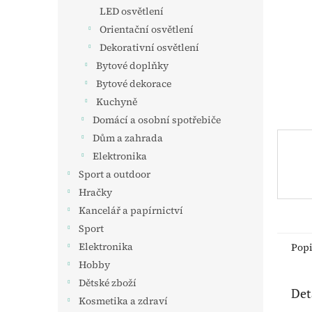
n
LED osvětlení
e
Orientační osvětlení
l
Dekorativní osvětlení
Bytové doplňky
Bytové dekorace
Kuchyně
Domácí a osobní spotřebiče
Dům a zahrada
Elektronika
Sport a outdoor
Hračky
Kancelář a papírnictví
Sport
Elektronika
Pop
Hobby
Dětské zboží
Det
Kosmetika a zdraví