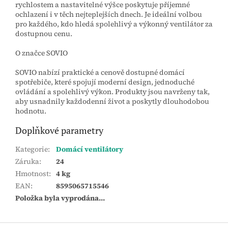
rychlostem a nastavitelné výšce poskytuje příjemné
ochlazení i v těch nejteplejších dnech. Je ideální volbou
pro každého, kdo hledá spolehlivý a výkonný ventilátor za
dostupnou cenu.
O značce SOVIO
SOVIO nabízí praktické a cenově dostupné domácí
spotřebiče, které spojují moderní design, jednoduché
ovládání a spolehlivý výkon. Produkty jsou navrženy tak,
aby usnadnily každodenní život a poskytly dlouhodobou
hodnotu.
Doplňkové parametry
Kategorie
:
Domácí ventilátory
Záruka
:
24
Hmotnost
:
4 kg
EAN
:
8595065715546
Položka byla vyprodána…
Z