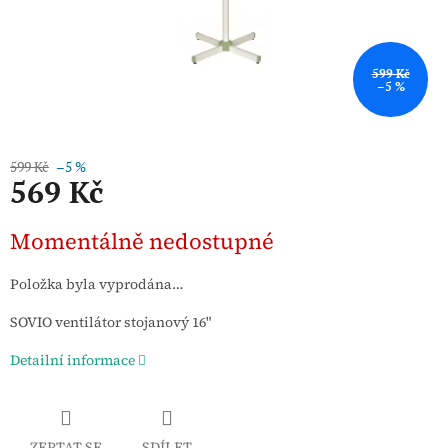
599 Kč
–5 %
599 Kč
–5 %
569 Kč
Měrná
Momentálně nedostupné
cena:
Položka byla vyprodána…
SOVIO ventilátor stojanový 16"
Detailní informace
ZEPTAT SE
SDÍLET