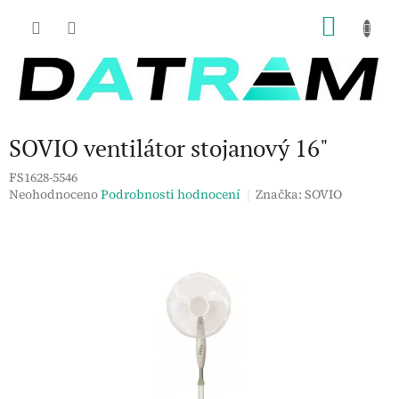
Přejít
NÁKU
na
obsah
KOŠÍK
SOVIO ventilátor stojanový 16"
FS1628-5546
Průměrné
Neohodnoceno
Podrobnosti hodnocení
Značka:
SOVIO
hodnocení
produktu
je
0,0
z
5
hvězdiček.