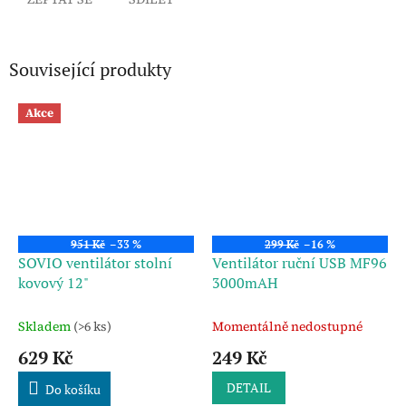
Související produkty
Akce
951 Kč
–33 %
299 Kč
–16 %
SOVIO ventilátor stolní
Ventilátor ruční USB MF96
kovový 12"
3000mAH
Skladem
(>6 ks)
Momentálně nedostupné
629 Kč
249 Kč
DETAIL
Do košíku