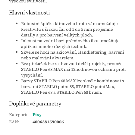
vysokou svítivostí.
Hlavní vlastnosti
Robustní špička klínového hrotu vám umožňuje
kreativitu s šířkou čar od 1 do 5 mm pro jemné
detaily a pro barvení velkých ploch.
Inkoust na vodní bázi prémiového fixu umožňuje
aplikaci mnoho různých technik.
Skvěle se hodí na skicování, Handlettering, barvení
nebo malování akvarelem.
Bez překážek lze realizovat i delší projekty, protože
STABILO Pen 68 MAX má 12hodinovou ochranu proti
vysychání.
Barvy STABILO Pen 68 MAX lze skvěle kombinovat s
barvami STABILO point 88, STABILO pointMax,
STABILO Pen 68 a STABILO Pen 68 brush.
Doplňkové parametry
Kategorie
:
Fixy
EAN
:
4006381590006