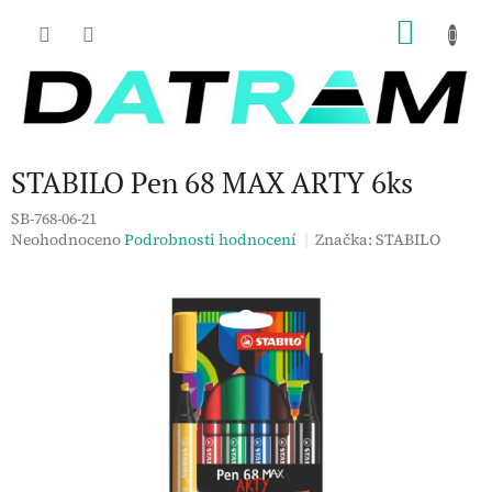
Přejít
NÁKU
na
obsah
KOŠÍK
STABILO Pen 68 MAX ARTY 6ks
SB-768-06-21
Průměrné
Neohodnoceno
Podrobnosti hodnocení
Značka:
STABILO
hodnocení
produktu
je
0,0
z
5
hvězdiček.