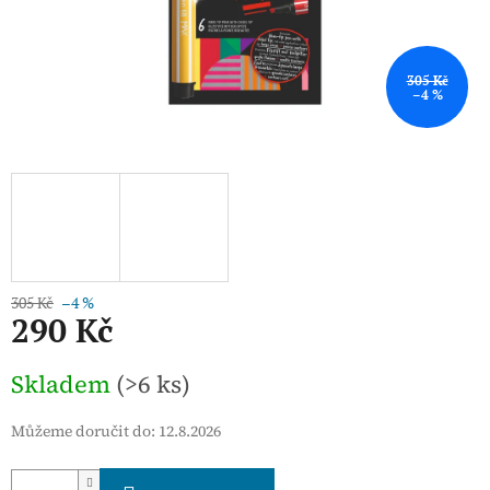
305 Kč
–4 %
305 Kč
–4 %
290 Kč
Měrná
Skladem
(>6 ks)
cena:
Můžeme doručit do:
12.8.2026