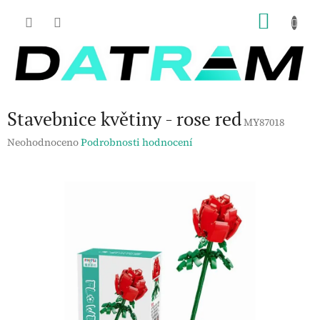
Přejít
NÁKU
na
obsah
KOŠÍK
Stavebnice květiny - rose red
MY87018
Průměrné
Neohodnoceno
Podrobnosti hodnocení
hodnocení
produktu
je
0,0
z
5
hvězdiček.