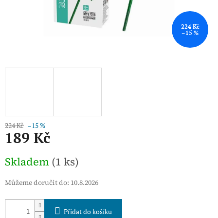
224 Kč
–15 %
224 Kč
–15 %
189 Kč
Měrná
Skladem
(1 ks)
cena:
Můžeme doručit do:
10.8.2026
Přidat do košíku