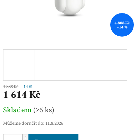
1 888 Kč
–14 %
1 888 Kč
–14 %
1 614 Kč
Měrná
Skladem
(>6 ks)
cena:
Můžeme doručit do:
11.8.2026