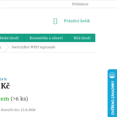
 OSOBNÍCH ÚDAJŮ
KE STAŽENÍ
ZPĚTNÝ ODBĚR VYSLOUŽIL
Přihlášení
NÁKUPNÍ
Prázdný košík
KOŠÍK
ětské zboží
Kosmetika a zdraví
Bílé zboží
Bydlení 
y
SwitchBot WIFI teploměr
14 %
 Kč
dem
(>6 ks)
doručit do:
12.8.2026