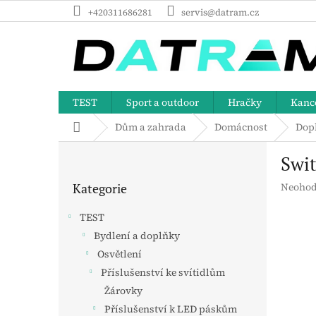
Přejít
+420311686281
servis@datram.cz
na
obsah
TEST
Sport a outdoor
Hračky
Kance
Domů
Dům a zahrada
Domácnost
Dop
P
Swi
o
Přeskočit
s
Průměr
Kategorie
Neohod
kategorie
t
hodnoc
r
produk
TEST
a
je
Bydlení a doplňky
n
0,0
z
Osvětlení
n
5
í
Příslušenství ke svítidlům
hvězdič
p
Žárovky
a
Příslušenství k LED páskům