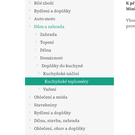
K př
Bílé zboží
Mini
Bydlení a doplňky
Auto-moto
Vhod
prov
Dům a zahrada
Zahrada
Topení
Dílna
Domácnost
Doplňky do kuchyně
Kuchyňské náčiní
Kuchyňské teploměry
Vaření
Oblečení a móda
Stavebniny
Bydlení a doplňky
Dílna, stavba, zahrada
Oblečení, obuv a doplňky