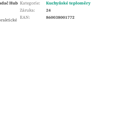
ladač Hub
Kategorie
:
Kuchyňské teploměry
Záruka
:
24
EAN
:
860038001772
praktické