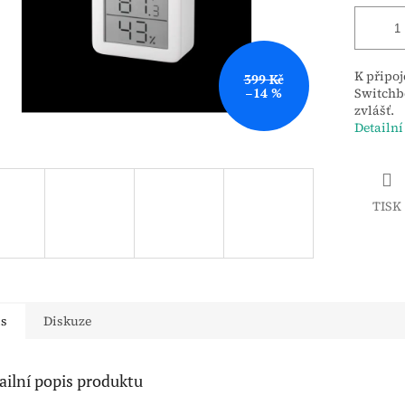
K připoj
399 Kč
–14 %
Switchbo
zvlášť.
Detailní
TISK
is
Diskuze
ailní popis produktu