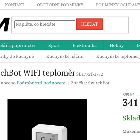
KONTAKT
OBCHODNÍ PODMÍNKY
PODMÍNKY OCHRANY
HLEDAT
lář a papírnictví
Sport
Elektronika
Hobby
D
lňky do kuchyně
Kuchyňské náčiní
Kuchyňské teploměr
tchBot WIFI teploměr
SB1772T-1772
né
noceno
Podrobnosti hodnocení
Značka:
SwitchBot
ení
tu
399 Kč
–
341
Měrná
Skla
cena:
ek.
Můžeme 