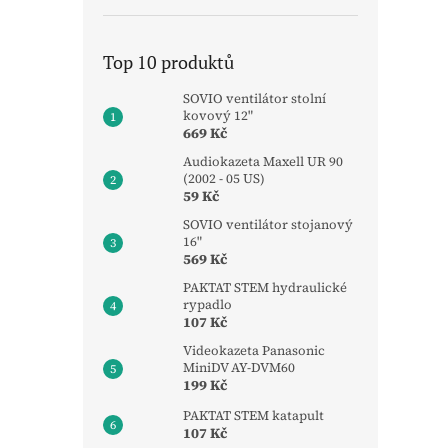
Top 10 produktů
SOVIO ventilátor stolní
kovový 12"
669 Kč
Audiokazeta Maxell UR 90
(2002 - 05 US)
59 Kč
SOVIO ventilátor stojanový
16"
569 Kč
PAKTAT STEM hydraulické
rypadlo
107 Kč
Videokazeta Panasonic
MiniDV AY-DVM60
199 Kč
PAKTAT STEM katapult
107 Kč