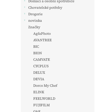
Domácí a osobní spotřebiče
Chovatelské potřeby
Drogerie
novinka
Značky
AgfaPhoto
AVANTREE
BIC
BION
CAMVATE
CYCPLUS
DELUX
DEVIA
Dorco My Chef
ELINK
FEELWORLD
FUJIFILM
G&F