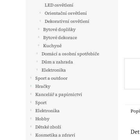
n
LED osvětlení
e
Orientační osvětlení
l
Dekorativní osvětlení
Bytové doplňky
Bytové dekorace
Kuchyně
Domácí a osobní spotřebiče
Dům a zahrada
Elektronika
Sport a outdoor
Hračky
Kancelář a papírnictví
Sport
Elektronika
Pop
Hobby
Dětské zboží
Det
Kosmetika a zdraví