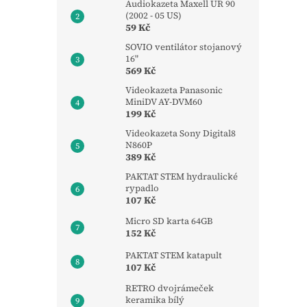
Audiokazeta Maxell UR 90
(2002 - 05 US)
59 Kč
SOVIO ventilátor stojanový
16"
569 Kč
Videokazeta Panasonic
MiniDV AY-DVM60
199 Kč
Videokazeta Sony Digital8
N860P
389 Kč
PAKTAT STEM hydraulické
rypadlo
107 Kč
Micro SD karta 64GB
152 Kč
PAKTAT STEM katapult
107 Kč
RETRO dvojrámeček
keramika bílý