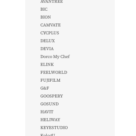
AVANTREE
BIC
BION
CAMVATE
CYCPLUS
DELUX
DEVIA
Dorco My Chef
ELINK
FEELWORLD
FUJIFILM
G&F
GOOSPERY
GOSUND
HAVIT
HELIWAY
KEYESTUDIO
Kolo4U