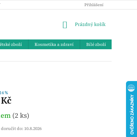
 OSOBNÍCH ÚDAJŮ
KE STAŽENÍ
ZPĚTNÝ ODBĚR VYSLOUŽIL
Přihlášení
NÁKUPNÍ
Prázdný košík
KOŠÍK
ětské zboží
Kosmetika a zdraví
Bílé zboží
Bydlení 
14 %
 Kč
dem
(2 ks)
doručit do:
10.8.2026