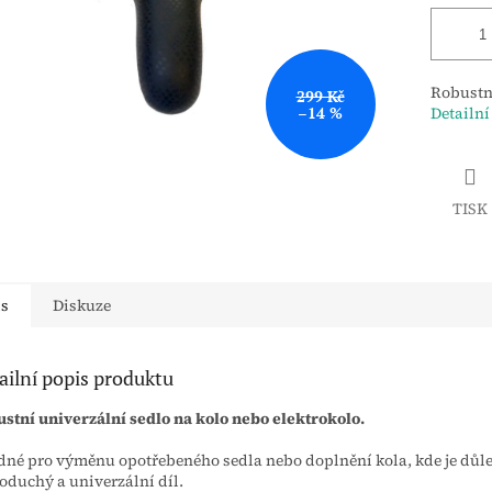
Robustní
299 Kč
–14 %
Detailní
TISK
is
Diskuze
ailní popis produktu
stní univerzální sedlo na kolo nebo elektrokolo.
né pro výměnu opotřebeného sedla nebo doplnění kola, kde je důle
oduchý a univerzální díl.