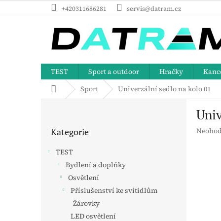
Přejít
+420311686281
servis@datram.cz
na
obsah
TEST
Sport a outdoor
Hračky
Kance
Domů
Sport
Univerzální sedlo na kolo 01
P
Univ
o
Přeskočit
s
Průměr
Kategorie
Neohod
kategorie
t
hodnoc
r
produk
TEST
a
je
Bydlení a doplňky
n
0,0
z
Osvětlení
n
5
í
Příslušenství ke svítidlům
hvězdič
p
Žárovky
a
LED osvětlení