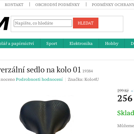
KONTAKT
OBCHODNÍ PODMÍNKY
PODMÍNKY OCHRANY
HLEDAT
lář a papírnictví
Sport
Elektronika
Hobby
D
erzální sedlo na kolo 01
19384
né
noceno
Podrobnosti hodnocení
Značka:
Kolo4U
ení
tu
299 Kč
–
256
Měrná
Skla
cena:
ek.
Můžeme 