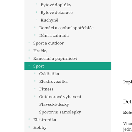
n
Bytové doplňky
e
Bytové dekorace
l
Kuchyně
Domácí a osobní spotřebiče
Dům a zahrada
Sport a outdoor
Hračky
Kancelář a papírnictví
Sport
Cyklistika
Elektrovozítka
Pop
Fitness
Outdoorové vybavení
Det
Plavecké desky
Sportovní samolepky
Robu
Elektronika
Vhod
Hobby
jedn