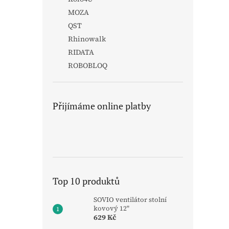
MOZA
QST
Rhinowalk
RIDATA
ROBOBLOQ
Přijímáme online platby
Top 10 produktů
SOVIO ventilátor stolní
kovový 12"
629 Kč