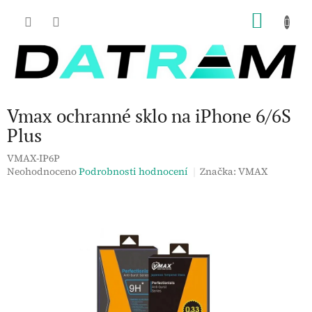
Přejít
NÁKU
na
obsah
KOŠÍK
Vmax ochranné sklo na iPhone 6/6S
Plus
VMAX-IP6P
Průměrné
Neohodnoceno
Podrobnosti hodnocení
Značka:
VMAX
hodnocení
produktu
je
0,0
z
5
hvězdiček.