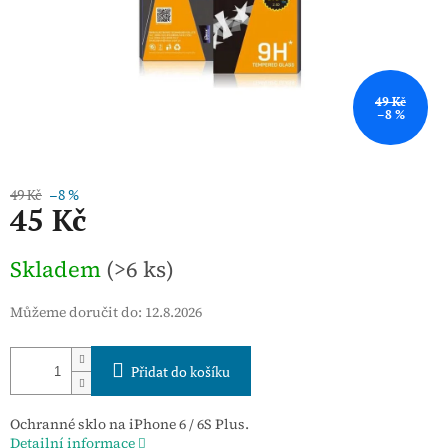
49 Kč
–8 %
49 Kč
–8 %
45 Kč
Měrná
Skladem
(>6 ks)
cena:
Můžeme doručit do:
12.8.2026
Přidat do košíku
Ochranné sklo na iPhone 6 / 6S Plus.
Detailní informace