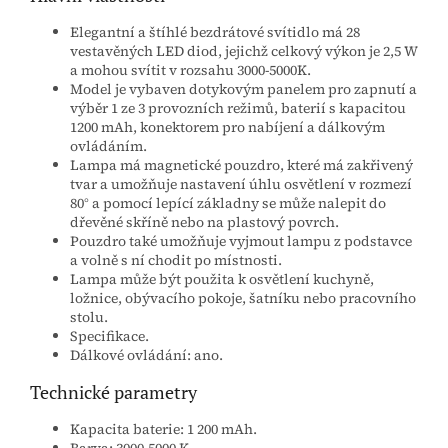
Elegantní a štíhlé bezdrátové svítidlo má 28
vestavěných LED diod, jejichž celkový výkon je 2,5 W
a mohou svítit v rozsahu 3000-5000K.
Model je vybaven dotykovým panelem pro zapnutí a
výběr 1 ze 3 provozních režimů, baterií s kapacitou
1200 mAh, konektorem pro nabíjení a dálkovým
ovládáním.
Lampa má magnetické pouzdro, které má zakřivený
tvar a umožňuje nastavení úhlu osvětlení v rozmezí
80° a pomocí lepící základny se může nalepit do
dřevěné skříně nebo na plastový povrch.
Pouzdro také umožňuje vyjmout lampu z podstavce
a volně s ní chodit po místnosti.
Lampa může být použita k osvětlení kuchyně,
ložnice, obývacího pokoje, šatníku nebo pracovního
stolu.
Specifikace.
Dálkové ovládání: ano.
Technické parametry
Kapacita baterie: 1 200 mAh.
Barva: 3000-5000 K.