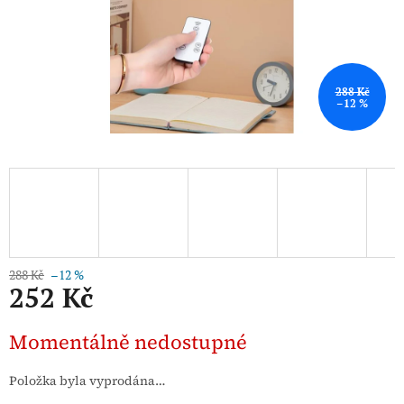
288 Kč
–12 %
288 Kč
–12 %
252 Kč
Měrná
Momentálně nedostupné
cena:
Položka byla vyprodána…