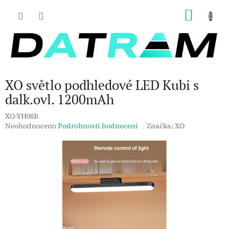
Přejít
NÁKU
na
obsah
KOŠÍK
XO světlo podhledové LED Kubi s
dalk.ovl. 1200mAh
XO-YH08B
Průměrné
Neohodnoceno
Podrobnosti hodnocení
Značka:
XO
hodnocení
produktu
je
0,0
z
5
hvězdiček.