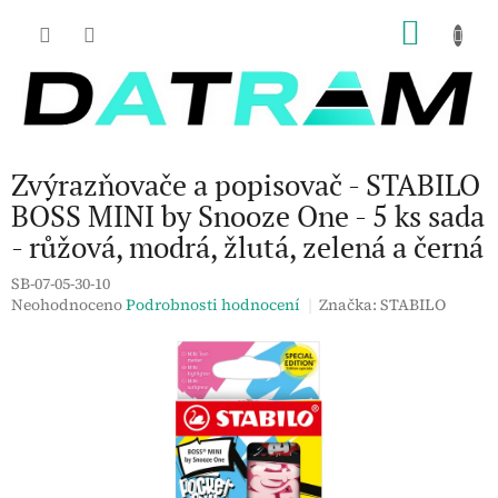
Přejít
NÁKU
na
obsah
KOŠÍK
Zvýrazňovače a popisovač - STABILO
BOSS MINI by Snooze One - 5 ks sada
- růžová, modrá, žlutá, zelená a černá
SB-07-05-30-10
Průměrné
Neohodnoceno
Podrobnosti hodnocení
Značka:
STABILO
hodnocení
produktu
je
0,0
z
5
hvězdiček.