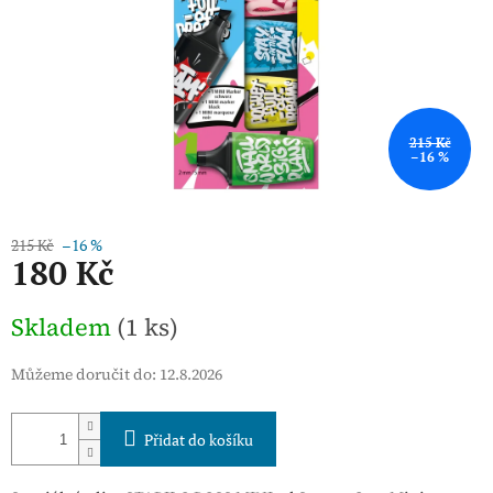
215 Kč
–16 %
215 Kč
–16 %
180 Kč
Měrná
Skladem
(1 ks)
cena:
Můžeme doručit do:
12.8.2026
Přidat do košíku