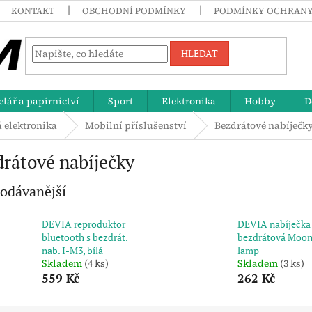
KONTAKT
OBCHODNÍ PODMÍNKY
PODMÍNKY OCHRANY
HLEDAT
lář a papírnictví
Sport
Elektronika
Hobby
D
á elektronika
Mobilní příslušenství
Bezdrátové nabíječk
rátové nabíječky
odávanější
DEVIA reproduktor
DEVIA nabíječka
bluetooth s bezdrát.
bezdrátová Moo
nab. I-M3, bílá
lamp
Skladem
(4 ks)
Skladem
(3 ks)
559 Kč
262 Kč