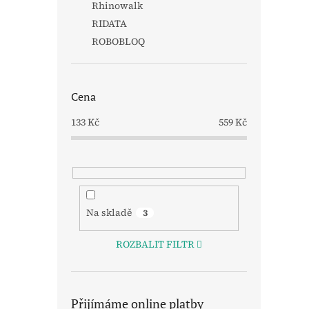
Rhinowalk
RIDATA
ROBOBLOQ
Cena
133
Kč
559
Kč
Na skladě
3
ROZBALIT FILTR
Přijímáme online platby