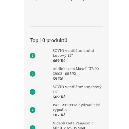
Top 10 produktů
SOVIO ventilátor stolní
kovový 12"
669 Kč
Audiokazeta Maxell UR 90
(2002 - 05 US)
59 Kč
SOVIO ventilátor stojanový
16"
569 Kč
PAKTAT STEM hydraulické
rypadlo
107 Kč
Videokazeta Panasonic
MiniDV AY-DVM60