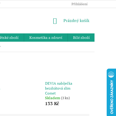
 OSOBNÍCH ÚDAJŮ
KE STAŽENÍ
ZPĚTNÝ ODBĚR VYSLOUŽIL
Přihlášení
NÁKUPNÍ
Prázdný košík
KOŠÍK
ětské zboží
Kosmetika a zdraví
Bílé zboží
Bydlení 
y
DEVIA nabíječka
n
bezdrátová slim
Comet
Skladem
(3 ks)
133 Kč