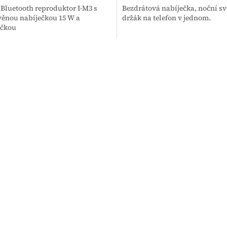
 Bluetooth reproduktor I-M3 s
Bezdrátová nabíječka, noční sv
věnou nabíječkou 15 W a
držák na telefon v jednom.
čkou
O
v
l
á
d
a
c
í
p
r
v
k
y
v
ý
p
i
s
u