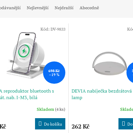
odávanější
Nejlevnější
Nejdražší
Abecedně
Kód:
DV-9833
Kó
698 Kč
–19 %
 reproduktor bluetooth s
DEVIA nabíječka bezdrátov
át. nab. I-M3, bílá
lamp
Skladem
(4 ks)
Skla
Do košíku
Do
 Kč
262 Kč