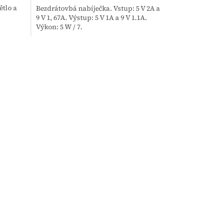
ětlo a
Bezdrátovbá nabíječka. Vstup: 5 V 2A a
9 V 1, 67A. Výstup: 5 V 1A a 9 V 1.1A.
Výkon: 5 W / 7.