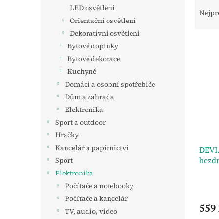
Ř
n
LED osvětlení
a
e
Nejpr
Orientační osvětlení
z
l
e
Dekorativní osvětlení
V
n
Bytové doplňky
ý
í
Bytové dekorace
p
p
Kuchyně
i
r
Domácí a osobní spotřebiče
s
o
p
d
Dům a zahrada
r
u
Elektronika
o
k
Sport a outdoor
d
t
Hračky
u
ů
Kancelář a papírnictví
DEVIA
k
bezdr
t
Sport
ů
Elektronika
Počítače a notebooky
Počítače a kancelář
559
TV, audio, video