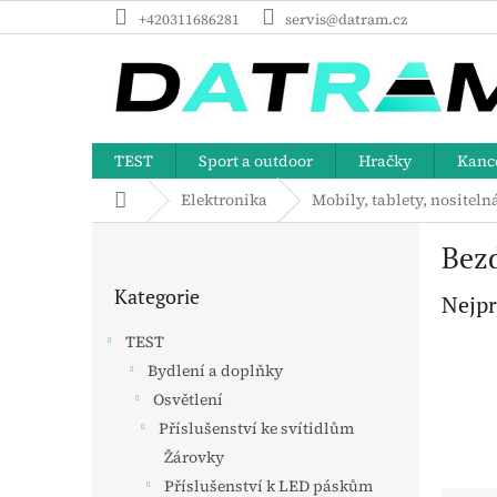
Přejít
+420311686281
servis@datram.cz
na
obsah
TEST
Sport a outdoor
Hračky
Kance
Domů
Elektronika
Mobily, tablety, nositeln
P
Bezd
o
Přeskočit
s
Kategorie
kategorie
Nejpr
t
r
TEST
a
Bydlení a doplňky
n
Osvětlení
n
í
Příslušenství ke svítidlům
p
Žárovky
a
Příslušenství k LED páskům