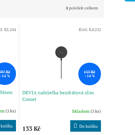
3
položek celkem
d:
EL104
Kód:
EA232
307 Kč
155 Kč
–14 %
–14 %
á Moon
DEVIA nabíječka bezdrátová slim
Comet
dem
(3 ks)
Skladem
(3 ks)
 košíku
Do košíku
133 Kč