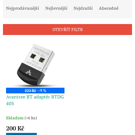
Ř
a
Nejprodávanější
Nejlevnější
Nejdražší
Abecedně
z
e
n
OTEVŘÍT FILTR
í
p
V
r
ý
o
p
d
i
u
s
k
p
t
r
ů
o
222 Kč
–9 %
d
Avantree BT adaptér BTDG
u
40S
k
t
Skladem
(>6 ks)
ů
200 Kč