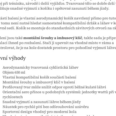
j při tréninku, závodě i delší vyjížďce. Tvarované tělo se dobře drží 
ňuje snadné vyjmutí z košíku i opětovné zasunutí během jízdy.
ástí balení je vlastní aerodynamický košík navržený přímo pro tuto
 tomu není nutné hledat samostatně kompatibilní držák a láhev v 
vně sedí. Košík se montuje do standardních závitových otvorů na r
lení jsou také
montážní šrouby a imbusový klíč
, takže sada je přip
alaci ihned po rozbalení. Stačí ji upevnit na vhodné místo v rámu a
trolovat, že je na kole dostatek prostoru pro pohodlné vyjmutí láhve
vní výhody
Aerodynamicky tvarovaná cyklistická láhev
Objem 650 ml
Vlastní kompatibilní košík součástí balení
Montážní šrouby a imbusový klíč v balení
Profilovaný tvar může snížit odpor oproti běžné kulaté láhvi
Orientační aero přínos u podobných systémů: jednotky wattů při 
rychlostech
Snadné vyjmutí a zasunutí láhve během jízdy
Náustek pro rychlé pití bez odšroubování uzávěru
Sportovní design vhodný pro moderní kola