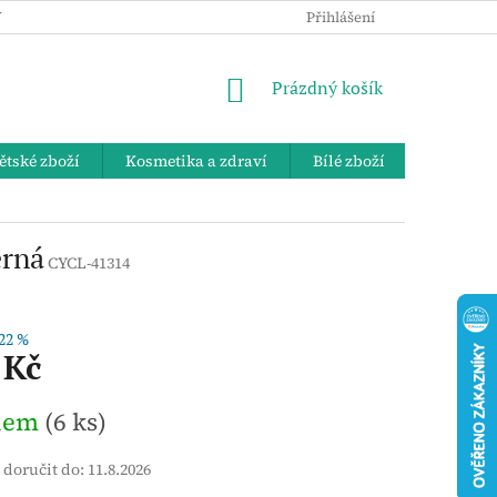
 OSOBNÍCH ÚDAJŮ
KE STAŽENÍ
ZPĚTNÝ ODBĚR VYSLOUŽIL
Přihlášení
NÁKUPNÍ
Prázdný košík
KOŠÍK
ětské zboží
Kosmetika a zdraví
Bílé zboží
Bydlení 
erná
CYCL-41314
22 %
 Kč
dem
(6 ks)
doručit do:
11.8.2026