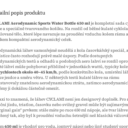
ailní popis produktu
AMI Aerodynamic Sports Water Bottle 650 ml
je kompletní sada c
e a speciálně tvarovaného košíku. Na rozdíl od běžné kulaté cyklo
ilované tělo, které lépe navazuje na proudění vzduchu kolem rámu a
kem kompaktní aerodynamický celek.
dynamická láhev samozřejmě neudělá z kola časovkářský speciál, a
istice často rozhodují právě malé úspory. Podle dostupných
dynamických testů a odhadů u podobných aero lahví se rozdíl opro
té láhvi může pohybovat přibližně v jednotkách wattů, typicky ko
rychlostech okolo 40–45 km/h
, podle konkrétního kola, umístění lá
ce jezdce a směru větru. U některých testů kulaté láhve na rámu
stavovaly znatelnou aerodynamickou ztrátu, zatímco aerodynamic
émy ji dokážou částečně omezit.
axi to znamená, že láhev CYCLAMI není jen designový doplněk. Pro r
iční jízdu, triatlon, časovku nebo svižný gravel může být zajímavým
ginal gain“ prvkem: stále máte po ruce 650 ml nápoje, ale tvar láhve 
žený tak, aby byl k proudění vzduchu šetrnější než klasická válcová
em
650 ml
je vhodný pro vodu, iontový nápoj nebo jiný studený spor