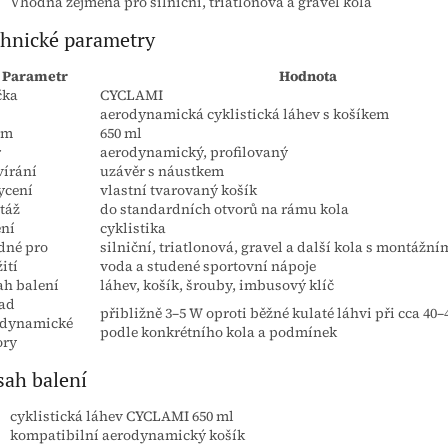
Vhodná zejména pro silniční, triatlonová a gravel kola
hnické parametry
Parametr
Hodnota
čka
CYCLAMI
aerodynamická cyklistická láhev s košíkem
em
650 ml
r
aerodynamický, profilovaný
írání
uzávěr s náustkem
ycení
vlastní tvarovaný košík
táž
do standardních otvorů na rámu kola
ní
cyklistika
dné pro
silniční, triatlonová, gravel a další kola s montážní
ití
voda a studené sportovní nápoje
h balení
láhev, košík, šrouby, imbusový klíč
ad
přibližně 3–5 W oproti běžné kulaté láhvi při cca 40–
odynamické
podle konkrétního kola a podmínek
ory
ah balení
cyklistická láhev CYCLAMI 650 ml
kompatibilní aerodynamický košík