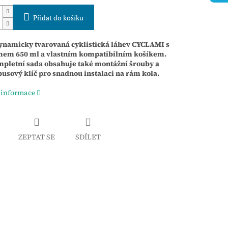
Přidat do košíku
namicky tvarovaná cyklistická láhev CYCLAMI s
em 650 ml a vlastním kompatibilním košíkem.
pletní sada obsahuje také montážní šrouby a
usový klíč pro snadnou instalaci na rám kola.
 informace
ZEPTAT SE
SDÍLET