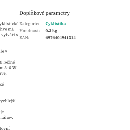
Doplňkové parametry
yklistické
Kategorie
:
Cyklistika
lahve má
Hmotnost
:
0.2 kg
 vytváří s
EAN
:
6976404941314
le v
ti běžné
lem
3–5 W
hve,
ké
ychlejší
je
 láhev.
tovní