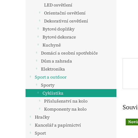
n
LED osvětlení
e
Orientační osvětlení
l
Dekorativní osvětlení
Bytové doplňky
Bytové dekorace
Kuchyně
Domácí a osobní spotřebiče
Dům a zahrada
Elektronika
Sport a outdoor
Sporty
Cyklistika
Příslušenství na kolo
Souvi
Komponenty na kolo
Hračky
Novi
Kancelář a papírnictví
Sport