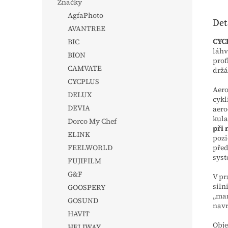
Značky
AgfaPhoto
Det
AVANTREE
CYCL
BIC
láhv
BION
prof
CAMVATE
držá
CYCPLUS
Aero
DELUX
cykl
DEVIA
aero
kula
Dorco My Chef
při 
ELINK
pozi
před
FEELWORLD
syst
FUJIFILM
G&F
V pr
siln
GOOSPERY
„mar
GOSUND
navr
HAVIT
Obj
HELIWAY