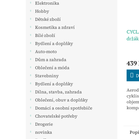
Elektronika
Hobby
Dětské zboží
Kosmetika a zdraví
CYCLA
Bílé zboží
držák
Bydlení a doplňky
Auto-moto
Dům a zahrada
439
Oblečení a móda
D
Stavebniny
Bydlení a doplňky
Aerod
Dílna, stavba, zahrada
cykli
Oblečení, obuv a doplňky
objem
kompa
Domácí a osobní spotřebiče
Kompl
Chovatelské potřeby
také 
Drogerie
imbus
snadn
Pop
novinka