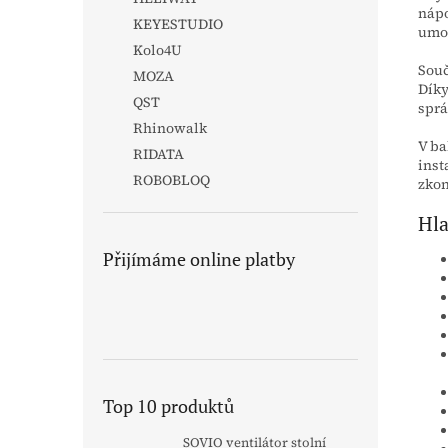
nápo
KEYESTUDIO
umož
Kolo4U
Souč
MOZA
Díky
QST
sprá
Rhinowalk
V ba
RIDATA
inst
ROBOBLOQ
zkon
Hla
Přijímáme online platby
Top 10 produktů
SOVIO ventilátor stolní