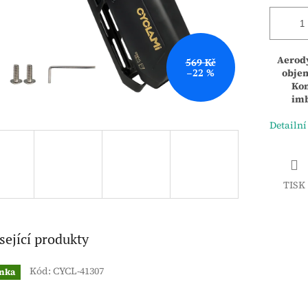
Aerody
569 Kč
–22 %
objem
Kom
imb
Detailní
TISK
sející produkty
Kód:
CYCL-41307
nka