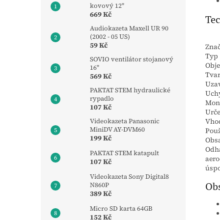
kovový 12"
669 Kč
Tec
Audiokazeta Maxell UR 90
(2002 - 05 US)
59 Kč
Zna
Typ
SOVIO ventilátor stojanový
Obj
16"
Tva
569 Kč
Uzav
PAKTAT STEM hydraulické
Uch
rypadlo
Mon
107 Kč
Urče
Vho
Videokazeta Panasonic
MiniDV AY-DVM60
Použ
199 Kč
Obsa
Odh
PAKTAT STEM katapult
aer
107 Kč
úsp
Videokazeta Sony Digital8
Obs
N860P
389 Kč
Micro SD karta 64GB
152 Kč