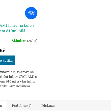
549 Kč
–20 %
MI láhev na kolo s
em 610ml bílá
Skladem
(>6 ks)
 Kč
o košíku
ynamicky tvarovaná
stická láhev CYCLAMI s
em 610 ml a vlastním
tibilním košíkem.
etní sada obsahuje
montážní šrouby a
ový klíč pro
ou...
is
Podobné (2)
Diskuze