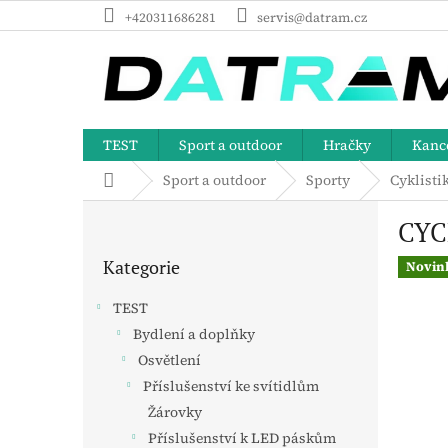
Přejít
+420311686281
servis@datram.cz
na
obsah
TEST
Sport a outdoor
Hračky
Kance
Domů
Sport a outdoor
Sporty
Cyklisti
P
CYC
o
Přeskočit
s
Kategorie
kategorie
Novin
t
r
TEST
a
Bydlení a doplňky
n
Osvětlení
n
í
Příslušenství ke svítidlům
p
Žárovky
a
Příslušenství k LED páskům