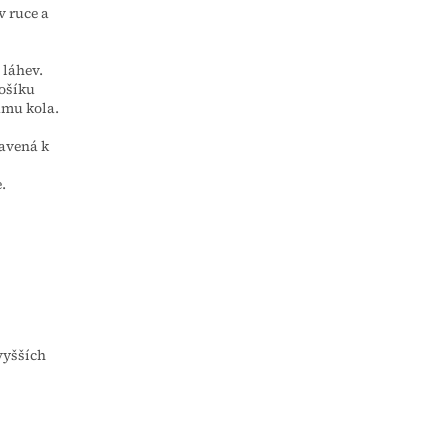
v ruce a
 láhev.
košíku
ámu kola.
ravená k
.
vyšších