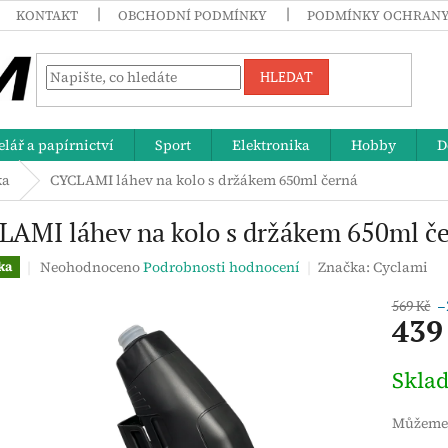
KONTAKT
OBCHODNÍ PODMÍNKY
PODMÍNKY OCHRANY
HLEDAT
lář a papírnictví
Sport
Elektronika
Hobby
D
ka
CYCLAMI láhev na kolo s držákem 650ml černá
LAMI láhev na kolo s držákem 650ml č
Průměrné
Neohodnoceno
Podrobnosti hodnocení
Značka:
Cyclami
ka
hodnocení
produktu
569 Kč
–
439
je
0,0
z
Měrná
Skla
5
cena:
hvězdiček.
Můžeme 