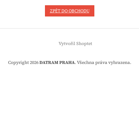
ZPĚT DO OBCHODU
Z
á
Vytvořil Shoptet
p
a
t
Copyright 2026
DATRAM PRAHA
. Všechna práva vyhrazena.
í