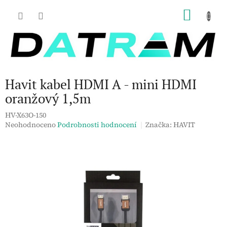
Přejít
NÁKU
na
obsah
KOŠÍK
Havit kabel HDMI A - mini HDMI
oranžový 1,5m
HV-X63O-150
Průměrné
Neohodnoceno
Podrobnosti hodnocení
Značka:
HAVIT
hodnocení
produktu
je
0,0
z
5
hvězdiček.