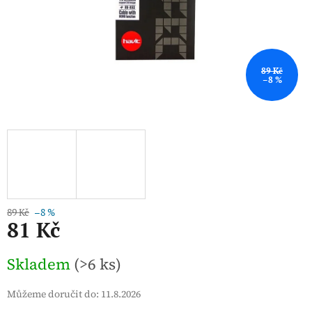
89 Kč
–8 %
89 Kč
–8 %
81 Kč
Měrná
Skladem
(>6 ks)
cena:
Můžeme doručit do:
11.8.2026