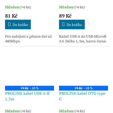
Skladem
(>6 ks)
Skladem
(>6 ks)
81 Kč
89 Kč
Do košíku
Do košíku
Pro nabíjení a přenos dat až
Kabel USB-A do USB-MicroB
480Mbps.
3.0. Délka 1, 5m, barva černá.
79 Kč
–10 %
79 Kč
–10 %
PROLINK kabel USB A-B
PROLINK kabel OTG type-
1,5m
C
Skladem
(>6 ks)
Skladem
(>6 ks)