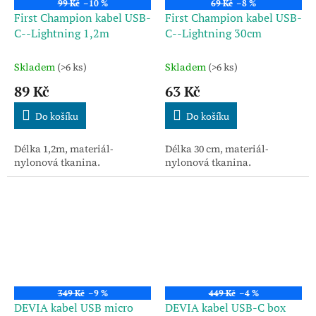
99 Kč
–10 %
69 Kč
–8 %
First Champion kabel USB-
First Champion kabel USB-
C--Lightning 1,2m
C--Lightning 30cm
Skladem
(>6 ks)
Skladem
(>6 ks)
89 Kč
63 Kč
Do košíku
Do košíku
Délka 1,2m, materiál-
Délka 30 cm, materiál-
nylonová tkanina.
nylonová tkanina.
349 Kč
–9 %
449 Kč
–4 %
DEVIA kabel USB micro
DEVIA kabel USB-C box