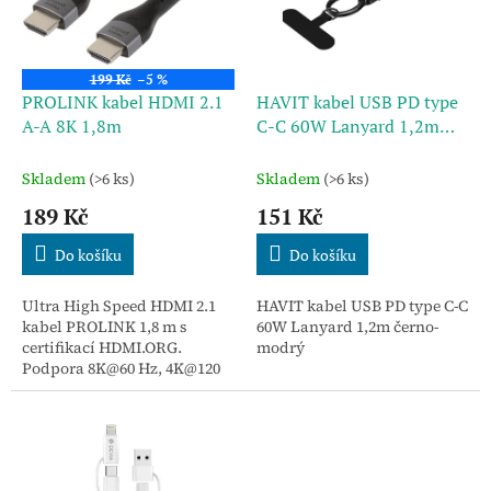
s
k
p
t
r
ů
o
199 Kč
–5 %
d
PROLINK kabel HDMI 2.1
HAVIT kabel USB PD type
u
A-A 8K 1,8m
C-C 60W Lanyard 1,2m
k
černo-modrý
t
Skladem
(>6 ks)
Skladem
(>6 ks)
ů
189 Kč
151 Kč
Do košíku
Do košíku
Ultra High Speed HDMI 2.1
HAVIT kabel USB PD type C-C
kabel PROLINK 1,8 m s
60W Lanyard 1,2m černo-
certifikací HDMI.ORG.
modrý
Podpora 8K@60 Hz, 4K@120
Hz, eARC, VRR a HDR.
Odolné nylonové opletení a
šířka pásma 48 Gb/s.