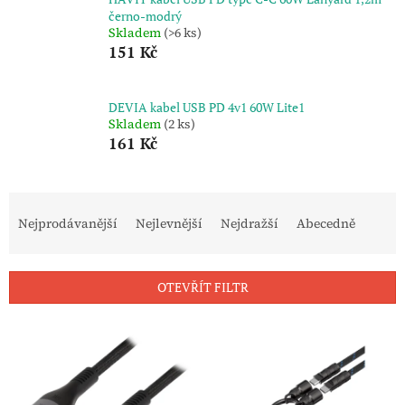
černo-modrý
Skladem
(>6 ks)
151 Kč
DEVIA kabel USB PD 4v1 60W Lite1
Skladem
(2 ks)
161 Kč
Ř
a
Nejprodávanější
Nejlevnější
Nejdražší
Abecedně
z
e
n
OTEVŘÍT FILTR
í
p
V
r
ý
o
p
d
i
u