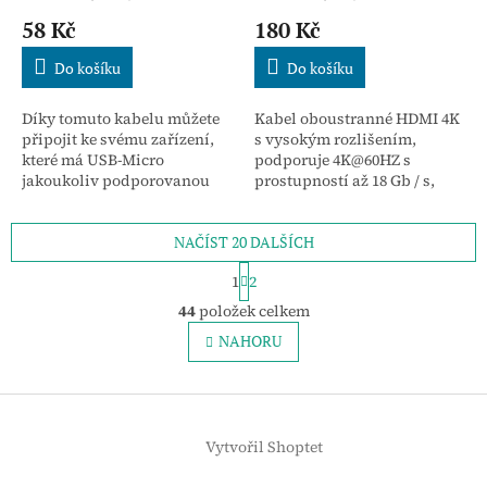
58 Kč
180 Kč
Do košíku
Do košíku
Díky tomuto kabelu můžete
Kabel oboustranné HDMI 4K
připojit ke svému zařízení,
s vysokým rozlišením,
které má USB-Micro
podporuje 4K@60HZ s
jakoukoliv podporovanou
prostupností až 18 Gb / s,
jednotku USB (Flash disk…).
vhodný pro zařízení s
vysokým rozlišením s porty
NAČÍST 20 DALŠÍCH
HDMI.
S
1
2
t
O
r
44
položek celkem
v
á
l
NAHORU
n
á
k
o
d
v
Z
a
á
c
á
n
í
Vytvořil Shoptet
p
í
p
a
r