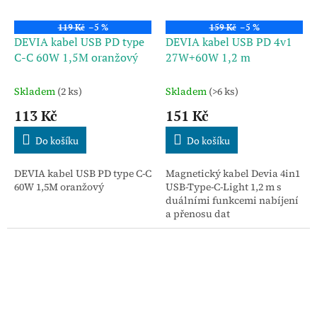
119 Kč
–5 %
159 Kč
–5 %
DEVIA kabel USB PD type
DEVIA kabel USB PD 4v1
C-C 60W 1,5M oranžový
27W+60W 1,2 m
Skladem
(2 ks)
Skladem
(>6 ks)
113 Kč
151 Kč
Do košíku
Do košíku
DEVIA kabel USB PD type C-C
Magnetický kabel Devia 4in1
60W 1,5M oranžový
USB-Type-C-Light 1,2 m s
duálními funkcemi nabíjení
a přenosu dat