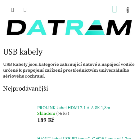
Přejít
NÁKU
na
obsah
KOŠÍK
USB kabely
USB kabely jsou kategorie zahrnující datové a napájecí vodiče
určené k propojení zařízení prostřednictvím univerzálního
sériového rozhraní.
Nejprodávanější
PROLINK kabel HDMI 2.1 A-A 8K 1,8m
Skladem
(>6 ks)
189 Kč
HAVIT kabel USB PD type C-C 60W Lanyard 1,2m