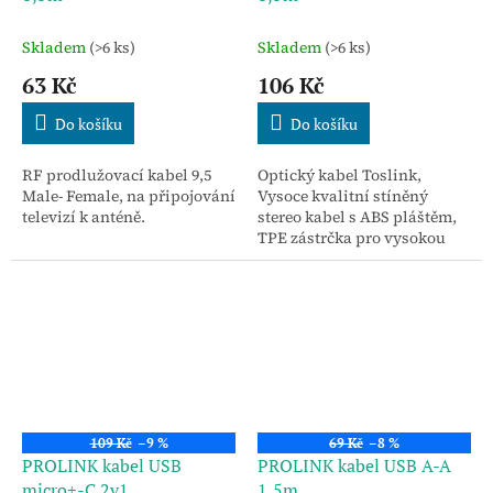
Skladem
(>6 ks)
Skladem
(>6 ks)
63 Kč
106 Kč
Do košíku
Do košíku
RF prodlužovací kabel 9,5
Optický kabel Toslink,
Male- Female, na připojování
Vysoce kvalitní stíněný
televizí k anténě.
stereo kabel s ABS pláštěm,
TPE zástrčka pro vysokou
odolnost a flexibilitu.
109 Kč
–9 %
69 Kč
–8 %
PROLINK kabel USB
PROLINK kabel USB A-A
micro+-C 2v1
1,5m