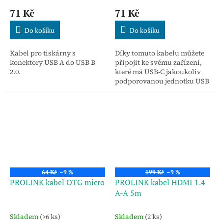
71 Kč
71 Kč
Do košíku
Do košíku
Kabel pro tiskárny s
Díky tomuto kabelu můžete
konektory USB A do USB B
připojit ke svému zařízení,
2.0.
které má USB-C jakoukoliv
podporovanou jednotku USB
(Flash disk…).
64 Kč
–9 %
199 Kč
–9 %
PROLINK kabel OTG micro
PROLINK kabel HDMI 1.4
A-A 5m
Skladem
(>6 ks)
Skladem
(2 ks)