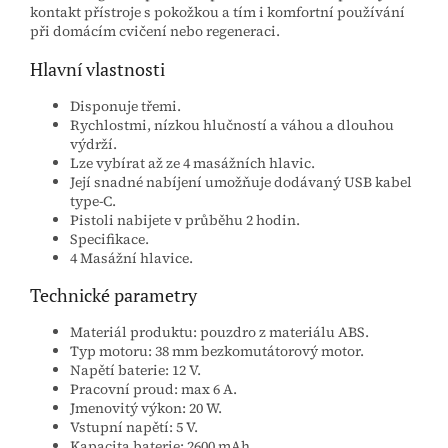
kontakt přístroje s pokožkou a tím i komfortní používání
při domácím cvičení nebo regeneraci.
Hlavní vlastnosti
Disponuje třemi.
Rychlostmi, nízkou hlučností a váhou a dlouhou
výdrží.
Lze vybírat až ze 4 masážních hlavic.
Její snadné nabíjení umožňuje dodávaný USB kabel
type-C.
Pistoli nabijete v průběhu 2 hodin.
Specifikace.
4 Masážní hlavice.
Technické parametry
Materiál produktu: pouzdro z materiálu ABS.
Typ motoru: 38 mm bezkomutátorový motor.
Napětí baterie: 12 V.
Pracovní proud: max 6 A.
Jmenovitý výkon: 20 W.
Vstupní napětí: 5 V.
Kapacita baterie: 2600 mAh.