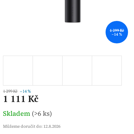
1 299 Kč
–14 %
1 299 Kč
–14 %
1 111 Kč
Měrná
Skladem
(>6 ks)
cena:
Můžeme doručit do:
12.8.2026