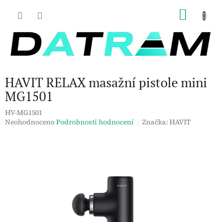
Přejít
NÁKU
na
obsah
KOŠÍK
HAVIT RELAX masažní pistole mini
MG1501
HV-MG1501
Průměrné
Neohodnoceno
Podrobnosti hodnocení
Značka:
HAVIT
hodnocení
produktu
je
0,0
z
5
hvězdiček.