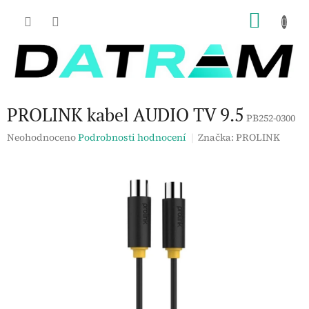
Přejít
NÁKU
na
obsah
KOŠÍK
PROLINK kabel AUDIO TV 9.5
PB252-0300
Průměrné
Neohodnoceno
Podrobnosti hodnocení
Značka:
PROLINK
hodnocení
produktu
je
0,0
z
5
hvězdiček.