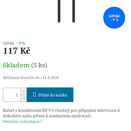
129 Kč
–9 %
129 Kč
–9 %
117 Kč
Měrná
Skladem
(5 ks)
cena:
Můžeme doručit do:
11.8.2026
Přidat do košíku
Kabel s konektorem RF 9.5 vhodný pro připojení televizoru k
dekodéru nebo přímo k anténnímu zesilovači.
Detailní informace