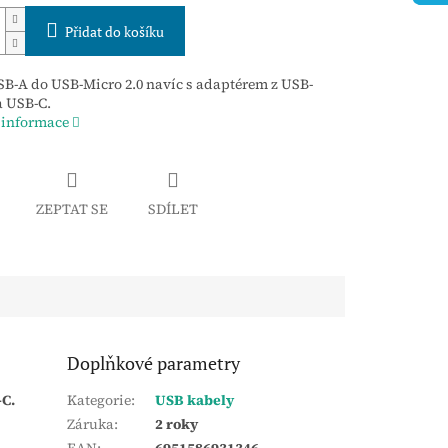
Přidat do košíku
B-A do USB-Micro 2.0 navíc s adaptérem z USB-
a USB-C.
 informace
ZEPTAT SE
SDÍLET
Doplňkové parametry
-C.
Kategorie
:
USB kabely
Záruka
:
2 roky
EAN
:
6951586931346