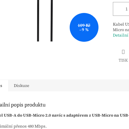
Kabel US
109 Kč
–9 %
Micro n
Detailní
TISK
is
Diskuze
ailní popis produktu
l USB-A do USB-Micro 2.0 navíc s adaptérem z USB-Micro na USB
mální přenos 480 Mbps.