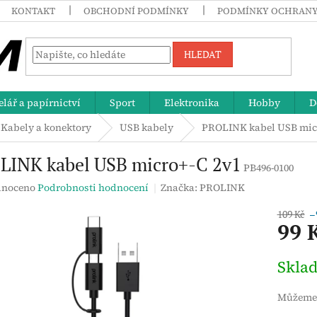
KONTAKT
OBCHODNÍ PODMÍNKY
PODMÍNKY OCHRANY
HLEDAT
lář a papírnictví
Sport
Elektronika
Hobby
D
Kabely a konektory
USB kabely
PROLINK kabel USB micr
LINK kabel USB micro+-C 2v1
PB496-0100
né
noceno
Podrobnosti hodnocení
Značka:
PROLINK
ení
tu
109 Kč
–
99 
Měrná
Skla
cena:
ek.
Můžeme 