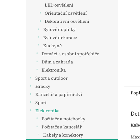
n
LED osvětlení
e
Orientační osvětlení
l
Dekorativní osvětlení
Bytové doplňky
Bytové dekorace
Kuchyně
Domácí a osobní spotřebiče
Dům a zahrada
Elektronika
Sport a outdoor
Hračky
Pop
Kancelář a papírnictví
Sport
Elektronika
Det
Počítače a notebooky
Kabe
Počítače a kancelář
Kabely a konektory
Maxi