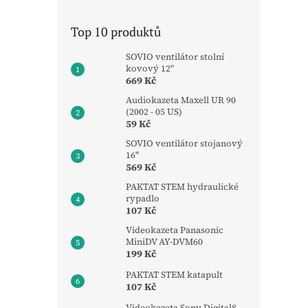
Top 10 produktů
SOVIO ventilátor stolní
kovový 12"
669 Kč
Audiokazeta Maxell UR 90
(2002 - 05 US)
59 Kč
SOVIO ventilátor stojanový
16"
569 Kč
PAKTAT STEM hydraulické
rypadlo
107 Kč
Videokazeta Panasonic
MiniDV AY-DVM60
199 Kč
PAKTAT STEM katapult
107 Kč
Videokazeta Sony Digital8