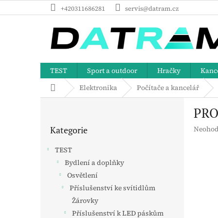
Přejít
+420311686281
servis@datram.cz
na
obsah
TEST
Sport a outdoor
Hračky
Kance
Domů
Elektronika
Počítače a kancelář
P
PRO
o
Přeskočit
s
Průměr
Kategorie
Neohod
kategorie
t
hodnoc
r
produk
TEST
a
je
Bydlení a doplňky
n
0,0
z
Osvětlení
n
5
í
Příslušenství ke svítidlům
hvězdič
p
Žárovky
a
Příslušenství k LED páskům