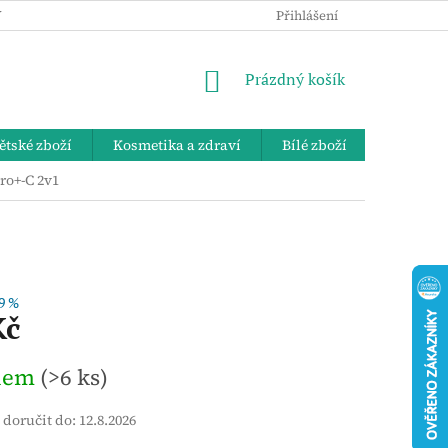
 OSOBNÍCH ÚDAJŮ
KE STAŽENÍ
ZPĚTNÝ ODBĚR VYSLOUŽIL
Přihlášení
NÁKUPNÍ
Prázdný košík
KOŠÍK
ětské zboží
Kosmetika a zdraví
Bílé zboží
Bydlení 
o+-C 2v1
9 %
Kč
dem
(>6 ks)
doručit do:
12.8.2026