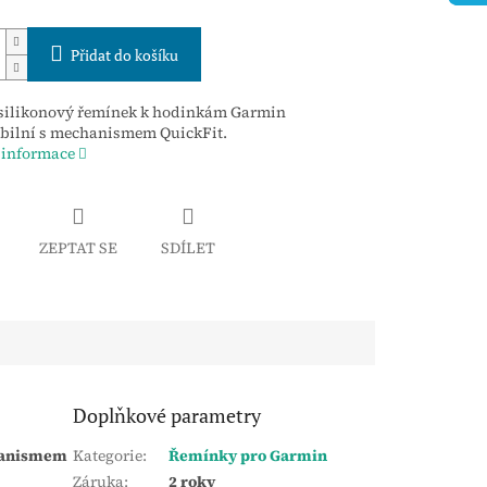
Přidat do košíku
 silikonový řemínek k hodinkám Garmin
bilní s mechanismem QuickFit.
 informace
ZEPTAT SE
SDÍLET
Doplňkové parametry
chanismem
Kategorie
:
Řemínky pro Garmin
Záruka
:
2 roky