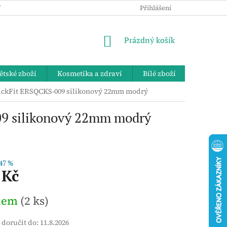
 OSOBNÍCH ÚDAJŮ
KE STAŽENÍ
ZPĚTNÝ ODBĚR VYSLOUŽIL
Přihlášení
NÁKUPNÍ
Prázdný košík
KOŠÍK
ětské zboží
Kosmetika a zdraví
Bílé zboží
Bydlení 
ickFit ERSQCKS-009 silikonový 22mm modrý
9 silikonový 22mm modrý
47 %
 Kč
dem
(2 ks)
doručit do:
11.8.2026