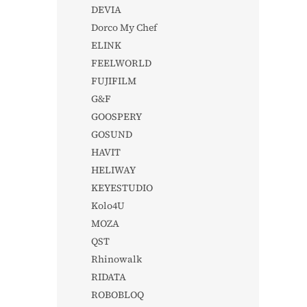
DEVIA
Dorco My Chef
ELINK
FEELWORLD
FUJIFILM
G&F
GOOSPERY
GOSUND
HAVIT
HELIWAY
KEYESTUDIO
Kolo4U
MOZA
QST
Rhinowalk
RIDATA
ROBOBLOQ