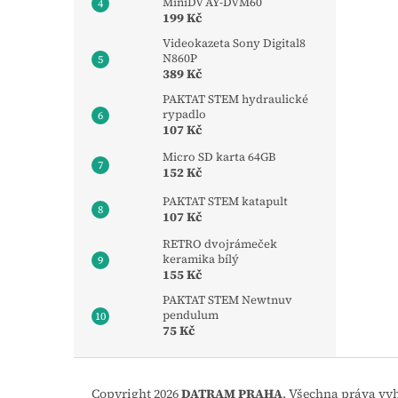
MiniDV AY-DVM60
199 Kč
Videokazeta Sony Digital8
N860P
389 Kč
PAKTAT STEM hydraulické
rypadlo
107 Kč
Micro SD karta 64GB
152 Kč
PAKTAT STEM katapult
107 Kč
RETRO dvojrámeček
keramika bílý
155 Kč
PAKTAT STEM Newtnuv
pendulum
75 Kč
Z
á
Copyright 2026
DATRAM PRAHA
. Všechna práva vy