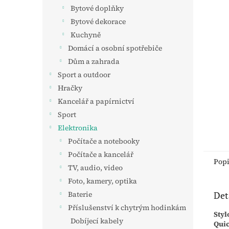
n
Bytové doplňky
e
Bytové dekorace
l
Kuchyně
Domácí a osobní spotřebiče
Dům a zahrada
Sport a outdoor
Hračky
Kancelář a papírnictví
Sport
Elektronika
Počítače a notebooky
Počítače a kancelář
Pop
TV, audio, video
Foto, kamery, optika
Det
Baterie
Příslušenství k chytrým hodinkám
Sty
Dobíjecí kabely
Quic