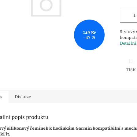
Stylový
249 Kč
–47 %
kompati
Detailní
TISK
is
Diskuze
ailní popis produktu
lový silikonový řemínek k hodinkám Garmin kompatibilní s me
kFit.