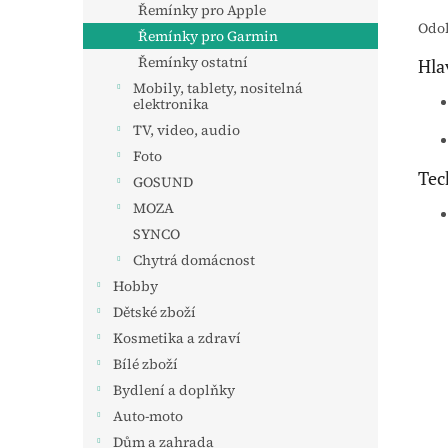
Řemínky pro Apple
Odol
Řemínky pro Garmin
Řemínky ostatní
Hla
Mobily, tablety, nositelná
elektronika
TV, video, audio
Foto
Tec
GOSUND
MOZA
SYNCO
Chytrá domácnost
Hobby
Dětské zboží
Kosmetika a zdraví
Bílé zboží
Bydlení a doplňky
Auto-moto
Dům a zahrada