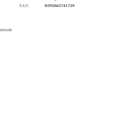
EAN
:
8595065741729
emínek