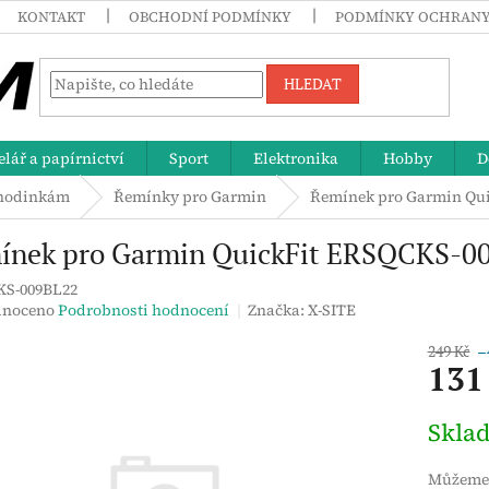
KONTAKT
OBCHODNÍ PODMÍNKY
PODMÍNKY OCHRANY
HLEDAT
lář a papírnictví
Sport
Elektronika
Hobby
D
 hodinkám
Řemínky pro Garmin
Řemínek pro Garmin Qu
ínek pro Garmin QuickFit ERSQCKS-00
S-009BL22
né
noceno
Podrobnosti hodnocení
Značka:
X-SITE
ení
tu
249 Kč
–
131
Měrná
Skla
cena:
ek.
Můžeme 