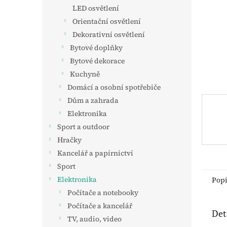
n
LED osvětlení
e
Orientační osvětlení
l
Dekorativní osvětlení
Bytové doplňky
Bytové dekorace
Kuchyně
Domácí a osobní spotřebiče
Dům a zahrada
Elektronika
Sport a outdoor
Hračky
Kancelář a papírnictví
Sport
Elektronika
Pop
Počítače a notebooky
Počítače a kancelář
Det
TV, audio, video