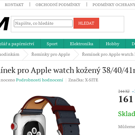
KONTAKT
OBCHODNÍ PODMÍNKY
PODMÍNKY OCHRANY
HLEDAT
lář a papírnictví
Sport
Elektronika
Hobby
D
 hodinkám
Řemínky pro Apple
Řemínek pro Apple watch 
ínek pro Apple watch kožený 38/40/41
né
noceno
Podrobnosti hodnocení
Značka:
X-SITE
ení
tu
244 Kč
–
161
Měrná
Skla
cena:
ek.
Můžeme 