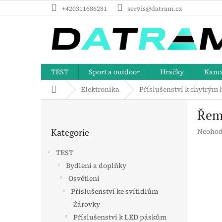
Přejít
+420311686281
servis@datram.cz
na
obsah
TEST
Sport a outdoor
Hračky
Kance
Domů
Elektronika
Příslušenství k chytrým
P
Řem
o
Přeskočit
s
Průměr
Kategorie
Neohod
kategorie
t
hodnoc
r
produk
TEST
a
je
Bydlení a doplňky
n
0,0
z
Osvětlení
n
5
í
Příslušenství ke svítidlům
hvězdič
p
Žárovky
a
Příslušenství k LED páskům