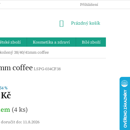
 OSOBNÍCH ÚDAJŮ
KE STAŽENÍ
ZPĚTNÝ ODBĚR VYSLOUŽIL
Přihlášení
NÁKUPNÍ
Prázdný košík
KOŠÍK
ětské zboží
Kosmetika a zdraví
Bílé zboží
Bydlení 
kožený 38/40/41mm coffee
mm coffee
LSPG-034CF38
34 %
 Kč
dem
(4 ks)
doručit do:
11.8.2026