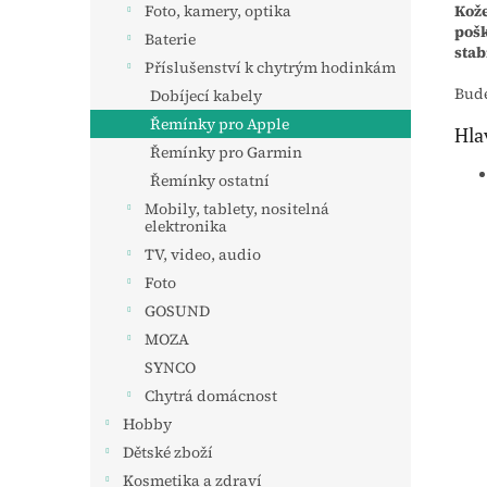
Kože
Foto, kamery, optika
pošk
Baterie
stab
Příslušenství k chytrým hodinkám
Bude
Dobíjecí kabely
Řemínky pro Apple
Hla
Řemínky pro Garmin
Řemínky ostatní
Mobily, tablety, nositelná
elektronika
TV, video, audio
Foto
GOSUND
MOZA
SYNCO
Chytrá domácnost
Hobby
Dětské zboží
Kosmetika a zdraví