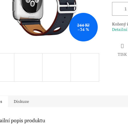
Kožený 
244 Kč
–34 %
Detailní
TISK
is
Diskuze
ailní popis produktu