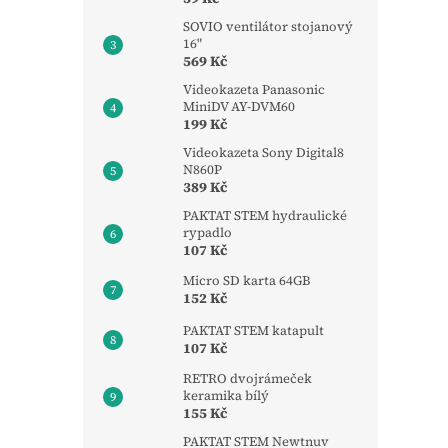
SOVIO ventilátor stojanový
16"
569 Kč
Videokazeta Panasonic
MiniDV AY-DVM60
199 Kč
Videokazeta Sony Digital8
N860P
389 Kč
PAKTAT STEM hydraulické
rypadlo
107 Kč
Micro SD karta 64GB
152 Kč
PAKTAT STEM katapult
107 Kč
RETRO dvojrámeček
keramika bílý
155 Kč
PAKTAT STEM Newtnuv