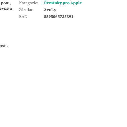
 potu,
Kategorie
:
Řemínky pro Apple
evné a
Záruka
:
2 roky
EAN
:
8595065735391
osti.