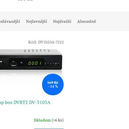
odávanější
Nejlevnější
Nejdražší
Abecedně
Kód:
DV3103A-7212
569 Kč
–14 %
top box DVBT2 DV-3103A
Skladem
(>6 ks)