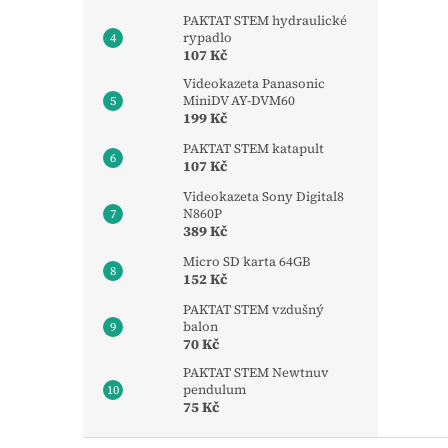
PAKTAT STEM hydraulické
rypadlo
107 Kč
Videokazeta Panasonic
MiniDV AY-DVM60
199 Kč
PAKTAT STEM katapult
107 Kč
Videokazeta Sony Digital8
N860P
389 Kč
Micro SD karta 64GB
152 Kč
PAKTAT STEM vzdušný
balon
70 Kč
PAKTAT STEM Newtnuv
pendulum
75 Kč
Z