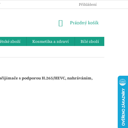
 OSOBNÍCH ÚDAJŮ
KE STAŽENÍ
ZPĚTNÝ ODBĚR VYSLOUŽIL
Přihlášení
NÁKUPNÍ
Prázdný košík
KOŠÍK
ětské zboží
Kosmetika a zdraví
Bílé zboží
Bydlení 
T2 přijímače s podporou H.265/HEVC, nahráváním,