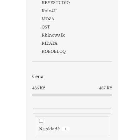
KEYESTUDIO
Kolo4U
MOZA
QST
Rhinowalk
RIDATA
ROBOBLOQ
Cena
486
Kč
487
Kč
Na skladě
1