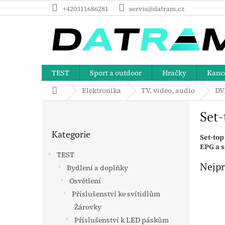
Přejít
+420311686281
servis@datram.cz
na
obsah
TEST
Sport a outdoor
Hračky
Kance
Domů
Elektronika
TV, video, audio
DV
P
Set-
o
Přeskočit
s
Kategorie
kategorie
Set‑top
t
EPG a 
r
TEST
a
Nejpr
Bydlení a doplňky
n
Osvětlení
n
í
Příslušenství ke svítidlům
p
Žárovky
a
Příslušenství k LED páskům