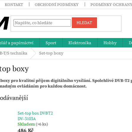
KONTAKT
OBCHODNÍ PODMÍNKY
PODMÍNKY OCHRANY
HLEDAT
lář a papírnictví
Sport
Elektronika
Hobby
D
B-T/S technika
Set-top boxy
top boxy
 boxy pro kvalitní příjem digitálního vysílání. Spolehlivé DVB‑
snadným ovládáním pro každou domácnost.
odávanější
Set-top box DVBT2
DV-3103A
Skladem
(>6 ks)
486 Kč