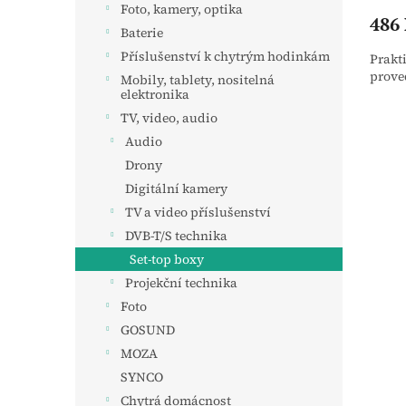
Foto, kamery, optika
486
Baterie
Příslušenství k chytrým hodinkám
Prakt
prove
Mobily, tablety, nositelná
elektronika
TV, video, audio
Audio
Drony
Digitální kamery
TV a video příslušenství
DVB-T/S technika
Set-top boxy
Projekční technika
Foto
GOSUND
MOZA
SYNCO
Chytrá domácnost