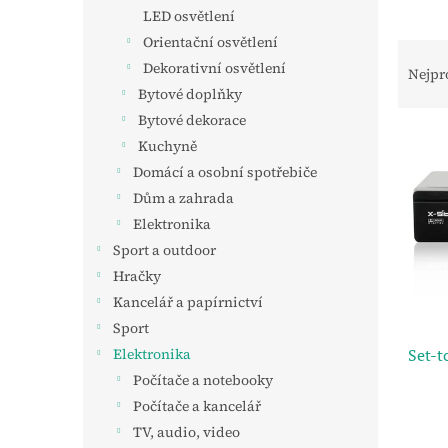
n
LED osvětlení
e
Orientační osvětlení
l
Ř
Dekorativní osvětlení
a
Nejpr
z
Bytové doplňky
e
Bytové dekorace
V
n
Kuchyně
ý
í
Domácí a osobní spotřebiče
p
p
Dům a zahrada
i
r
s
o
Elektronika
p
d
Sport a outdoor
r
u
Hračky
o
k
Kancelář a papírnictví
d
t
Sport
u
ů
k
Set-
Elektronika
t
Počítače a notebooky
ů
Počítače a kancelář
TV, audio, video