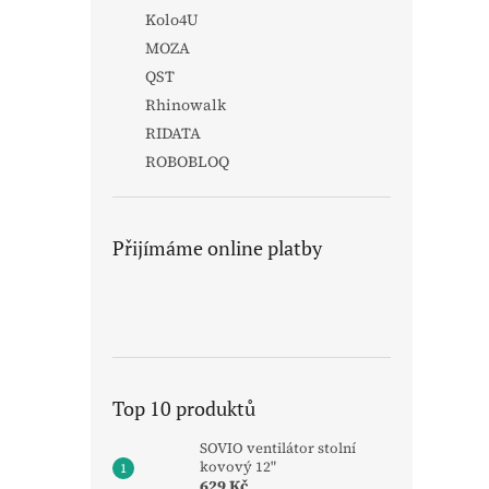
Kolo4U
MOZA
QST
Rhinowalk
RIDATA
ROBOBLOQ
Přijímáme online platby
Top 10 produktů
SOVIO ventilátor stolní
kovový 12"
629 Kč