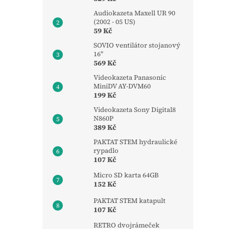
Audiokazeta Maxell UR 90
(2002 - 05 US)
59 Kč
SOVIO ventilátor stojanový
16"
569 Kč
Videokazeta Panasonic
MiniDV AY-DVM60
199 Kč
Videokazeta Sony Digital8
N860P
389 Kč
PAKTAT STEM hydraulické
rypadlo
107 Kč
Micro SD karta 64GB
152 Kč
PAKTAT STEM katapult
107 Kč
RETRO dvojrámeček