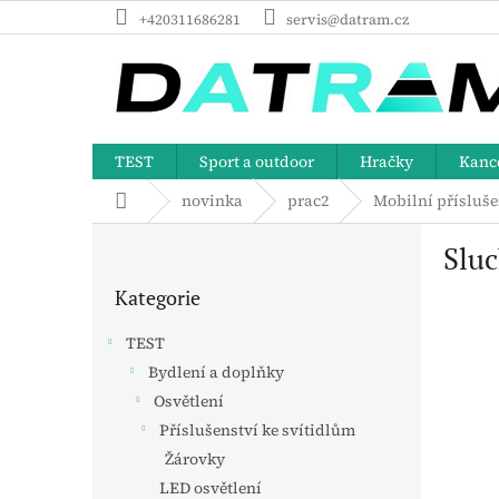
Přejít
+420311686281
servis@datram.cz
na
obsah
TEST
Sport a outdoor
Hračky
Kance
Domů
novinka
prac2
Mobilní přísluše
P
Slu
o
Přeskočit
s
Kategorie
kategorie
t
r
TEST
a
Bydlení a doplňky
n
Osvětlení
n
í
Příslušenství ke svítidlům
p
Žárovky
a
LED osvětlení