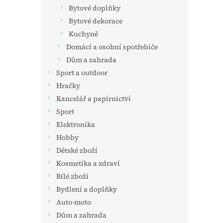
n
Bytové doplňky
e
Bytové dekorace
l
Kuchyně
Domácí a osobní spotřebiče
Dům a zahrada
Sport a outdoor
Hračky
Kancelář a papírnictví
Sport
Elektronika
Hobby
Dětské zboží
Kosmetika a zdraví
Bílé zboží
Bydlení a doplňky
Auto-moto
Dům a zahrada