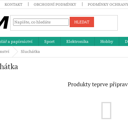
KONTAKT
OBCHODNÍ PODMÍNKY
PODMÍNKY OCHRANY
HLEDAT
lář a papírnictví
Sport
Elektronika
Hobby
D
nství
Sluchátka
chátka
Produkty teprve připra