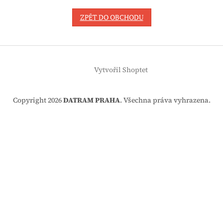
ZPĚT DO OBCHODU
Z
á
Vytvořil Shoptet
p
a
t
Copyright 2026
DATRAM PRAHA
. Všechna práva vyhrazena.
í