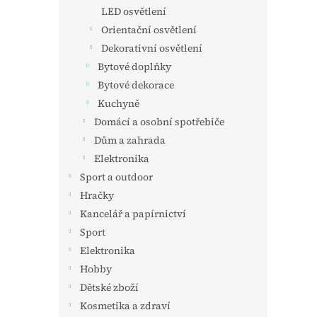
n
LED osvětlení
e
Orientační osvětlení
l
Dekorativní osvětlení
Bytové doplňky
Bytové dekorace
Kuchyně
Domácí a osobní spotřebiče
Dům a zahrada
Elektronika
Sport a outdoor
Hračky
Kancelář a papírnictví
Sport
Elektronika
Hobby
Dětské zboží
Kosmetika a zdraví