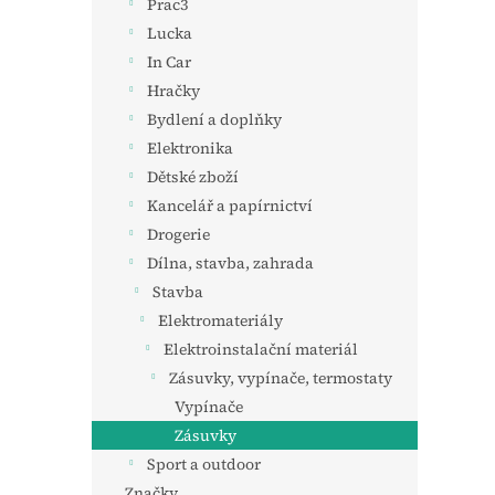
Prac3
Lucka
In Car
Hračky
Bydlení a doplňky
Elektronika
Dětské zboží
Kancelář a papírnictví
Drogerie
Dílna, stavba, zahrada
Stavba
Elektromateriály
Elektroinstalační materiál
Zásuvky, vypínače, termostaty
Vypínače
Zásuvky
Sport a outdoor
Značky