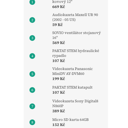
kovový 12"
669 Kč
Audiokazeta Maxell UR 90
(2002 - 05 US)
59 Kč
SOVIO ventilátor stojanový
16"
569 Kč
PAKTAT STEM hydraulické
rypadlo
107 Kč
Videokazeta Panasonic
MiniDV AY-DVM60
199 Kč
PAKTAT STEM katapult
107 Kč
Videokazeta Sony Digital8
N860P
389 Kč
Micro SD karta 64GB
152 Kč