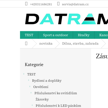
Přejít
+420311686281
servis@datram.cz
na
obsah
TEST
Sport a outdoor
Hračky
Kance
Domů
novinka
Dílna, stavba, zahrada
P
Zás
o
Přeskočit
s
Kategorie
kategorie
t
r
TEST
a
Bydlení a doplňky
n
Osvětlení
n
í
Příslušenství ke svítidlům
p
Žárovky
a
Příslušenství k LED páskům