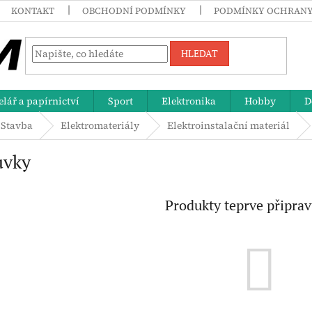
KONTAKT
OBCHODNÍ PODMÍNKY
PODMÍNKY OCHRANY
HLEDAT
lář a papírnictví
Sport
Elektronika
Hobby
D
Stavba
Elektromateriály
Elektroinstalační materiál
uvky
Produkty teprve připra